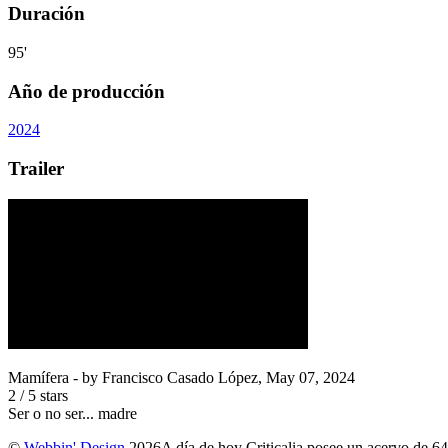
Duración
95'
Año de producción
2024
Trailer
Mamífera
- by
Francisco Casado López
,
May 07, 2024
2
/
5
stars
Ser o no ser... madre
©
Webbin' Design
2026
A día de hoy Criticalia posee un acervo de 64