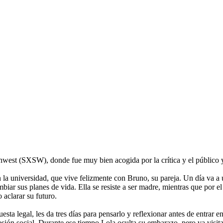
hwest (SXSW), donde fue muy bien acogida por la crítica y el público y
 la universidad, que vive felizmente con Bruno, su pareja. Un día va a 
r sus planes de vida. Ella se resiste a ser madre, mientras que por el c
 aclarar su futuro.
ta legal, les da tres días para pensarlo y reflexionar antes de entrar en
esión social. Durante ese tiempo Lola oculta su embarazo, pero va visi