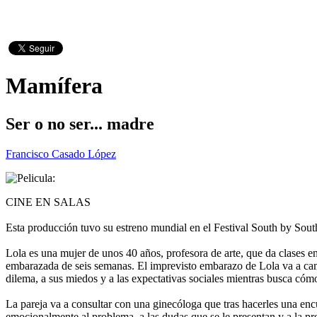
Mamífera
Ser o no ser... madre
Francisco Casado López
CINE EN SALAS
Esta producción tuvo su estreno mundial en el Festival South by Sout
Lola es una mujer de unos 40 años, profesora de arte, que da clases en
embarazada de seis semanas. El imprevisto embarazo de Lola va a cambia
dilema, a sus miedos y a las expectativas sociales mientras busca cómo
La pareja va a consultar con una ginecóloga que tras hacerles una encues
emocionalmente al problema, a las dudas que se le presentan y a la pr