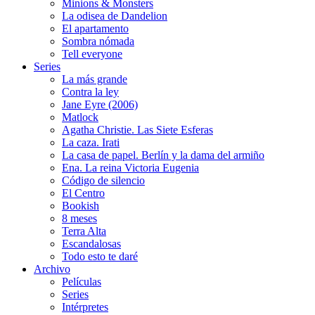
Minions & Monsters
La odisea de Dandelion
El apartamento
Sombra nómada
Tell everyone
Series
La más grande
Contra la ley
Jane Eyre (2006)
Matlock
Agatha Christie. Las Siete Esferas
La caza. Irati
La casa de papel. Berlín y la dama del armiño
Ena. La reina Victoria Eugenia
Código de silencio
El Centro
Bookish
8 meses
Terra Alta
Escandalosas
Todo esto te daré
Archivo
Películas
Series
Intérpretes