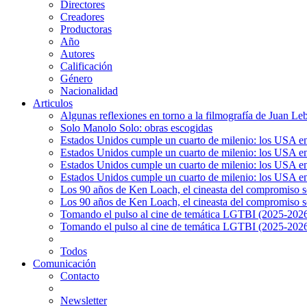
Directores
Creadores
Productoras
Año
Autores
Calificación
Género
Nacionalidad
Articulos
Algunas reflexiones en torno a la filmografía de Juan Le
Solo Manolo Solo: obras escogidas
Estados Unidos cumple un cuarto de milenio: los USA en 
Estados Unidos cumple un cuarto de milenio: los USA en la
Estados Unidos cumple un cuarto de milenio: los USA en 
Estados Unidos cumple un cuarto de milenio: los USA en l
Los 90 años de Ken Loach, el cineasta del compromiso so
Los 90 años de Ken Loach, el cineasta del compromiso so
Tomando el pulso al cine de temática LGTBI (2025-2026)
Tomando el pulso al cine de temática LGTBI (2025-2026)
Todos
Comunicación
Contacto
Newsletter