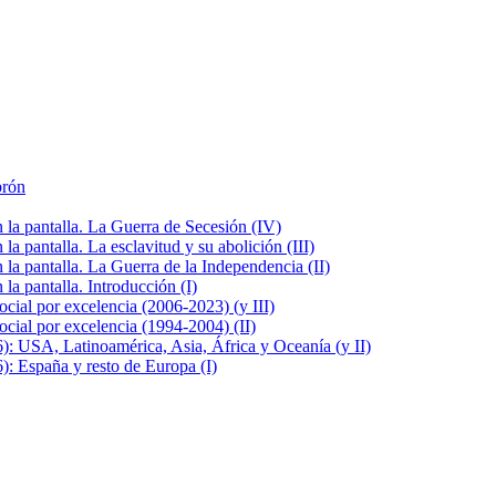
brón
la pantalla. La Guerra de Secesión (IV)
 pantalla. La esclavitud y su abolición (III)
la pantalla. La Guerra de la Independencia (II)
a pantalla. Introducción (I)
cial por excelencia (2006-2023) (y III)
cial por excelencia (1994-2004) (II)
: USA, Latinoamérica, Asia, África y Oceanía (y II)
: España y resto de Europa (I)