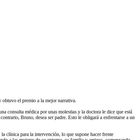
 obtuvo el premio a la mejor narrativa.
una consulta médica por unas molestias y la doctora le dice que está
ontrario, Bruno, desea ser padre. Esto le obligará a enfrentarse a un
 la clínica para la intervención, lo que supone hacer frente
tando a las mujeres de su entorno, su familia y amigos, comenzando