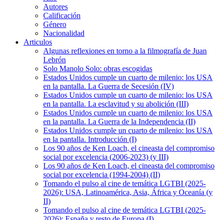
Autores
Calificación
Género
Nacionalidad
Articulos
Algunas reflexiones en torno a la filmografía de Juan
Lebrón
Solo Manolo Solo: obras escogidas
Estados Unidos cumple un cuarto de milenio: los USA
en la pantalla. La Guerra de Secesión (IV)
Estados Unidos cumple un cuarto de milenio: los USA
en la pantalla. La esclavitud y su abolición (III)
Estados Unidos cumple un cuarto de milenio: los USA
en la pantalla. La Guerra de la Independencia (II)
Estados Unidos cumple un cuarto de milenio: los USA
en la pantalla. Introducción (I)
Los 90 años de Ken Loach, el cineasta del compromiso
social por excelencia (2006-2023) (y III)
Los 90 años de Ken Loach, el cineasta del compromiso
social por excelencia (1994-2004) (II)
Tomando el pulso al cine de temática LGTBI (2025-
2026): USA, Latinoamérica, Asia, África y Oceanía (y
II)
Tomando el pulso al cine de temática LGTBI (2025-
2026): España y resto de Europa (I)