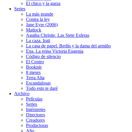
El chico y la garza
Series
La más grande
Contra la ley
Jane Eyre (2006)
Matlock
Agatha Christie. Las Siete Esferas
La caza. Irati
La casa de papel. Berlín y la dama del armiño
Ena. La reina Victoria Eugenia
Código de silencio
El Centro
Bookish
8 meses
Terra Alta
Escandalosas
Todo esto te daré
Archivo
Películas
Series
Intérpretes
Directores
Creadores
Productoras
Año