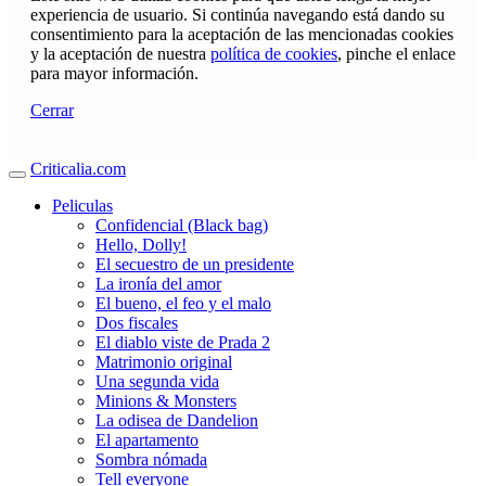
experiencia de usuario. Si continúa navegando está dando su
consentimiento para la aceptación de las mencionadas cookies
y la aceptación de nuestra
política de cookies
, pinche el enlace
para mayor información.
Cerrar
Criticalia.com
Peliculas
Confidencial (Black bag)
Hello, Dolly!
El secuestro de un presidente
La ironía del amor
El bueno, el feo y el malo
Dos fiscales
El diablo viste de Prada 2
Matrimonio original
Una segunda vida
Minions & Monsters
La odisea de Dandelion
El apartamento
Sombra nómada
Tell everyone