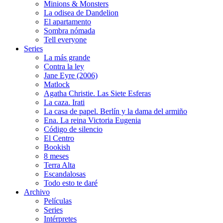
Minions & Monsters
La odisea de Dandelion
El apartamento
Sombra nómada
Tell everyone
Series
La más grande
Contra la ley
Jane Eyre (2006)
Matlock
Agatha Christie. Las Siete Esferas
La caza. Irati
La casa de papel. Berlín y la dama del armiño
Ena. La reina Victoria Eugenia
Código de silencio
El Centro
Bookish
8 meses
Terra Alta
Escandalosas
Todo esto te daré
Archivo
Películas
Series
Intérpretes