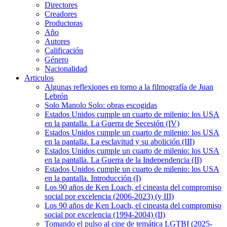
Directores
Creadores
Productoras
Año
Autores
Calificación
Género
Nacionalidad
Articulos
Algunas reflexiones en torno a la filmografía de Juan
Lebrón
Solo Manolo Solo: obras escogidas
Estados Unidos cumple un cuarto de milenio: los USA
en la pantalla. La Guerra de Secesión (IV)
Estados Unidos cumple un cuarto de milenio: los USA
en la pantalla. La esclavitud y su abolición (III)
Estados Unidos cumple un cuarto de milenio: los USA
en la pantalla. La Guerra de la Independencia (II)
Estados Unidos cumple un cuarto de milenio: los USA
en la pantalla. Introducción (I)
Los 90 años de Ken Loach, el cineasta del compromiso
social por excelencia (2006-2023) (y III)
Los 90 años de Ken Loach, el cineasta del compromiso
social por excelencia (1994-2004) (II)
Tomando el pulso al cine de temática LGTBI (2025-