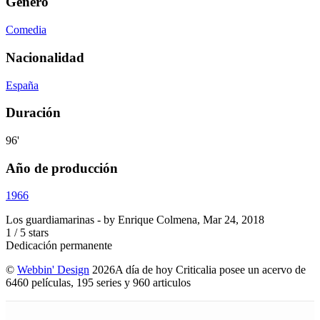
Género
Comedia
Nacionalidad
España
Duración
96'
Año de producción
1966
Los guardiamarinas
- by
Enrique Colmena
,
Mar 24, 2018
1
/
5
stars
Dedicación permanente
©
Webbin' Design
2026
A día de hoy Criticalia posee un acervo de
6460 películas, 195 series y 960 articulos