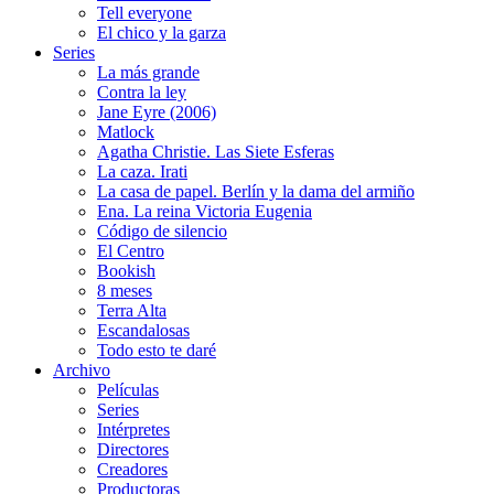
Tell everyone
El chico y la garza
Series
La más grande
Contra la ley
Jane Eyre (2006)
Matlock
Agatha Christie. Las Siete Esferas
La caza. Irati
La casa de papel. Berlín y la dama del armiño
Ena. La reina Victoria Eugenia
Código de silencio
El Centro
Bookish
8 meses
Terra Alta
Escandalosas
Todo esto te daré
Archivo
Películas
Series
Intérpretes
Directores
Creadores
Productoras