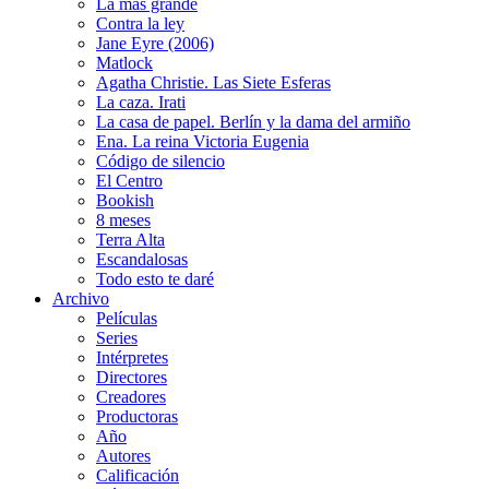
La más grande
Contra la ley
Jane Eyre (2006)
Matlock
Agatha Christie. Las Siete Esferas
La caza. Irati
La casa de papel. Berlín y la dama del armiño
Ena. La reina Victoria Eugenia
Código de silencio
El Centro
Bookish
8 meses
Terra Alta
Escandalosas
Todo esto te daré
Archivo
Películas
Series
Intérpretes
Directores
Creadores
Productoras
Año
Autores
Calificación