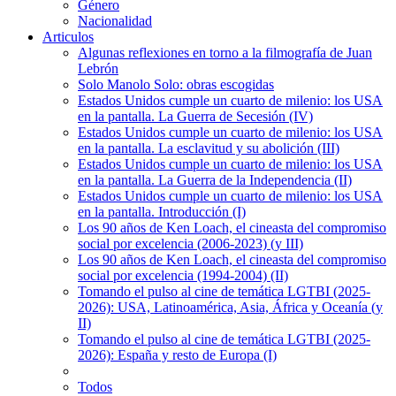
Género
Nacionalidad
Articulos
Algunas reflexiones en torno a la filmografía de Juan
Lebrón
Solo Manolo Solo: obras escogidas
Estados Unidos cumple un cuarto de milenio: los USA
en la pantalla. La Guerra de Secesión (IV)
Estados Unidos cumple un cuarto de milenio: los USA
en la pantalla. La esclavitud y su abolición (III)
Estados Unidos cumple un cuarto de milenio: los USA
en la pantalla. La Guerra de la Independencia (II)
Estados Unidos cumple un cuarto de milenio: los USA
en la pantalla. Introducción (I)
Los 90 años de Ken Loach, el cineasta del compromiso
social por excelencia (2006-2023) (y III)
Los 90 años de Ken Loach, el cineasta del compromiso
social por excelencia (1994-2004) (II)
Tomando el pulso al cine de temática LGTBI (2025-
2026): USA, Latinoamérica, Asia, África y Oceanía (y
II)
Tomando el pulso al cine de temática LGTBI (2025-
2026): España y resto de Europa (I)
Todos