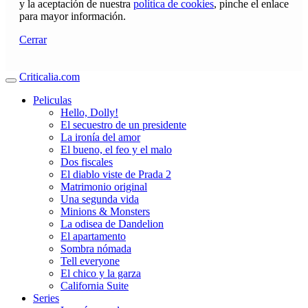
y la aceptación de nuestra
política de cookies
, pinche el enlace
para mayor información.
Cerrar
Criticalia.com
Peliculas
Hello, Dolly!
El secuestro de un presidente
La ironía del amor
El bueno, el feo y el malo
Dos fiscales
El diablo viste de Prada 2
Matrimonio original
Una segunda vida
Minions & Monsters
La odisea de Dandelion
El apartamento
Sombra nómada
Tell everyone
El chico y la garza
California Suite
Series