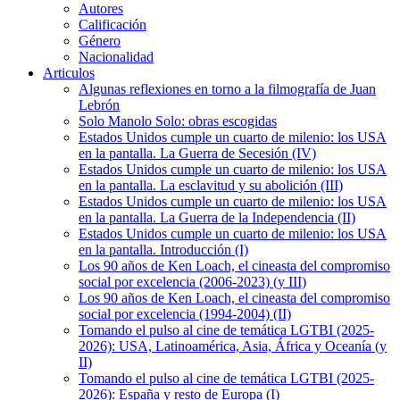
Autores
Calificación
Género
Nacionalidad
Articulos
Algunas reflexiones en torno a la filmografía de Juan
Lebrón
Solo Manolo Solo: obras escogidas
Estados Unidos cumple un cuarto de milenio: los USA
en la pantalla. La Guerra de Secesión (IV)
Estados Unidos cumple un cuarto de milenio: los USA
en la pantalla. La esclavitud y su abolición (III)
Estados Unidos cumple un cuarto de milenio: los USA
en la pantalla. La Guerra de la Independencia (II)
Estados Unidos cumple un cuarto de milenio: los USA
en la pantalla. Introducción (I)
Los 90 años de Ken Loach, el cineasta del compromiso
social por excelencia (2006-2023) (y III)
Los 90 años de Ken Loach, el cineasta del compromiso
social por excelencia (1994-2004) (II)
Tomando el pulso al cine de temática LGTBI (2025-
2026): USA, Latinoamérica, Asia, África y Oceanía (y
II)
Tomando el pulso al cine de temática LGTBI (2025-
2026): España y resto de Europa (I)