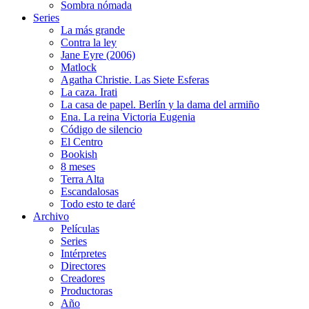
Sombra nómada
Series
La más grande
Contra la ley
Jane Eyre (2006)
Matlock
Agatha Christie. Las Siete Esferas
La caza. Irati
La casa de papel. Berlín y la dama del armiño
Ena. La reina Victoria Eugenia
Código de silencio
El Centro
Bookish
8 meses
Terra Alta
Escandalosas
Todo esto te daré
Archivo
Películas
Series
Intérpretes
Directores
Creadores
Productoras
Año