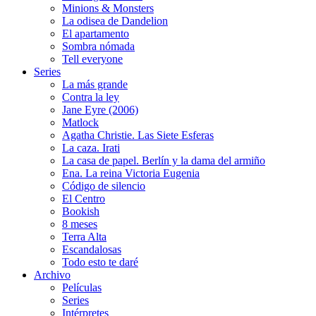
Minions & Monsters
La odisea de Dandelion
El apartamento
Sombra nómada
Tell everyone
Series
La más grande
Contra la ley
Jane Eyre (2006)
Matlock
Agatha Christie. Las Siete Esferas
La caza. Irati
La casa de papel. Berlín y la dama del armiño
Ena. La reina Victoria Eugenia
Código de silencio
El Centro
Bookish
8 meses
Terra Alta
Escandalosas
Todo esto te daré
Archivo
Películas
Series
Intérpretes