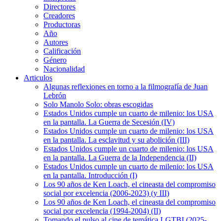
Directores
Creadores
Productoras
Año
Autores
Calificación
Género
Nacionalidad
Articulos
Algunas reflexiones en torno a la filmografía de Juan
Lebrón
Solo Manolo Solo: obras escogidas
Estados Unidos cumple un cuarto de milenio: los USA
en la pantalla. La Guerra de Secesión (IV)
Estados Unidos cumple un cuarto de milenio: los USA
en la pantalla. La esclavitud y su abolición (III)
Estados Unidos cumple un cuarto de milenio: los USA
en la pantalla. La Guerra de la Independencia (II)
Estados Unidos cumple un cuarto de milenio: los USA
en la pantalla. Introducción (I)
Los 90 años de Ken Loach, el cineasta del compromiso
social por excelencia (2006-2023) (y III)
Los 90 años de Ken Loach, el cineasta del compromiso
social por excelencia (1994-2004) (II)
Tomando el pulso al cine de temática LGTBI (2025-