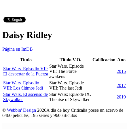
Daisy Ridley
Página en ImDB
Titulo
Titulo V.O.
Calificacion
Ano
Star Wars. Episode
Star Wars. Episodio VII:
VII: The Force
2015
El despertar de la Fuerza
awakens
Star Wars. Episodio
Star Wars. Episode
2017
VIII: Los últimos Jedi
VIII: The last Jedi
Star Wars. El ascenso de
Star Wars: Episode IX.
2019
Skywalker
The rise of Skywalker
©
Webbin' Design
2026
A día de hoy Criticalia posee un acervo de
6460 películas, 195 series y 960 articulos