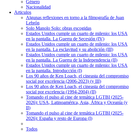
Género
Nacionalidad
Articulos
Algunas reflexiones en torno a la filmografía de Juan
Lebrón
Solo Manolo Solo: obras escogidas
Estados Unidos cumple un cuarto de milenio: los USA
en la pantalla. La Guerra de Secesión (IV)
Estados Unidos cumple un cuarto de milenio: los USA
en la pantalla. La esclavitud y su abolición (III)
Estados Unidos cumple un cuarto de milenio: los USA
en la pantalla. La Guerra de la Independencia (II)
Estados Unidos cumple un cuarto de milenio: los USA
en la pantalla. Introducción (I)
Los 90 años de Ken Loach, el cineasta del compromiso
social por excelencia (2006-2023) (y III)
Los 90 años de Ken Loach, el cineasta del compromiso
social por excelencia (1994-2004) (II)
Tomando el pulso al cine de temática LGTBI (2025-
2026): USA, Latinoamérica, Asia, África y Oceanía (y
II)
Tomando el pulso al cine de temática LGTBI (2025-
2026): España y resto de Europa (I)
Todos