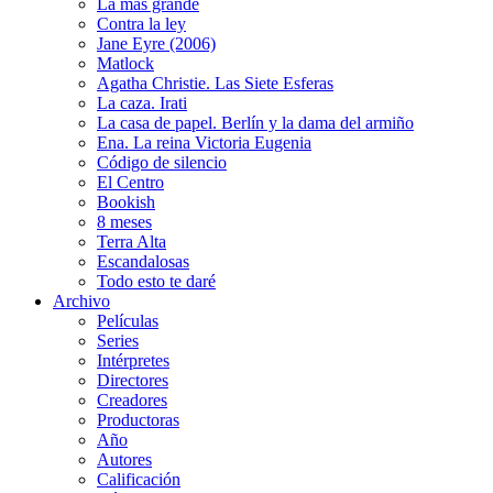
La más grande
Contra la ley
Jane Eyre (2006)
Matlock
Agatha Christie. Las Siete Esferas
La caza. Irati
La casa de papel. Berlín y la dama del armiño
Ena. La reina Victoria Eugenia
Código de silencio
El Centro
Bookish
8 meses
Terra Alta
Escandalosas
Todo esto te daré
Archivo
Películas
Series
Intérpretes
Directores
Creadores
Productoras
Año
Autores
Calificación