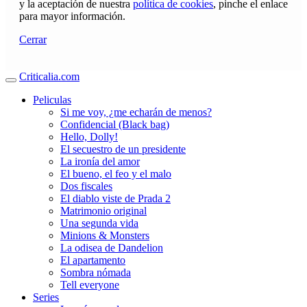
y la aceptación de nuestra
política de cookies
, pinche el enlace
para mayor información.
Cerrar
Criticalia.com
Peliculas
Si me voy, ¿me echarán de menos?
Confidencial (Black bag)
Hello, Dolly!
El secuestro de un presidente
La ironía del amor
El bueno, el feo y el malo
Dos fiscales
El diablo viste de Prada 2
Matrimonio original
Una segunda vida
Minions & Monsters
La odisea de Dandelion
El apartamento
Sombra nómada
Tell everyone
Series