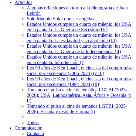
Articulos
Algunas reflexiones en torno a la filmografía de Juan
Lebrón
Solo Manolo Solo: obras escogidas
Estados Unidos cumple un cuarto de milenio: los USA
en la pantalla. La Guerra de Secesión (IV)
Estados Unidos cumple un cuarto de milenio: los USA
en la pantalla. La esclavitud y su abolición (III)
Estados Unidos cumple un cuarto de milenio: los USA
en la pantalla. La Guerra de la Independencia (II)
Estados Unidos cumple un cuarto de milenio: los USA
en la pantalla. Introducción (I)
Los 90 años de Ken Loach, el cineasta del compromiso
social por excelencia (2006-2023) (y III)
Los 90 años de Ken Loach, el cineasta del compromiso
social por excelencia (1994-2004) (II)
Tomando el pulso al cine de temática LGTBI (2025-
2026): USA, Latinoamérica, Asia, África y Oceanía (y
II)
Tomando el pulso al cine de temática LGTBI (2025-
2026): España y resto de Europa (I)
Todos
Comunicación
Contacto