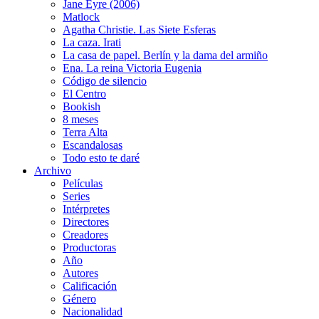
Jane Eyre (2006)
Matlock
Agatha Christie. Las Siete Esferas
La caza. Irati
La casa de papel. Berlín y la dama del armiño
Ena. La reina Victoria Eugenia
Código de silencio
El Centro
Bookish
8 meses
Terra Alta
Escandalosas
Todo esto te daré
Archivo
Películas
Series
Intérpretes
Directores
Creadores
Productoras
Año
Autores
Calificación
Género
Nacionalidad