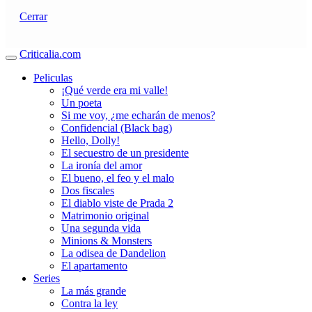
Cerrar
Criticalia.com
Peliculas
¡Qué verde era mi valle!
Un poeta
Si me voy, ¿me echarán de menos?
Confidencial (Black bag)
Hello, Dolly!
El secuestro de un presidente
La ironía del amor
El bueno, el feo y el malo
Dos fiscales
El diablo viste de Prada 2
Matrimonio original
Una segunda vida
Minions & Monsters
La odisea de Dandelion
El apartamento
Series
La más grande
Contra la ley