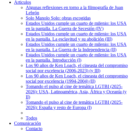
Articulos
Algunas reflexiones en torno a la filmografía de Juan
Lebrón
Solo Manolo Solo: obras escogidas
Estados Unidos cumple un cuarto de milenio: los USA
en la pantalla. La Guerra de Secesión (IV)
Estados Unidos cumple un cuarto de milenio: los USA
en la pantalla. La esclavitud y su abolición (III)
Estados Unidos cumple un cuarto de milenio: los USA
en la pantalla. La Guerra de la Independencia (II)
Estados Unidos cumple un cuarto de milenio: los USA
en la pantalla. Introducción (I)
Los 90 años de Ken Loach, el cineasta del compromiso
social por excelencia (2006-2023) (y III)
Los 90 años de Ken Loach, el cineasta del compromiso
social por excelencia (1994-2004) (II)
Tomando el pulso al cine de temática LGTBI (2025-
2026): USA, Latinoamérica, Asia, África y Oceanía (y
II)
Tomando el pulso al cine de temática LGTBI (2025-
2026): España y resto de Europa (I)
Todos
Comunicación
Contacto