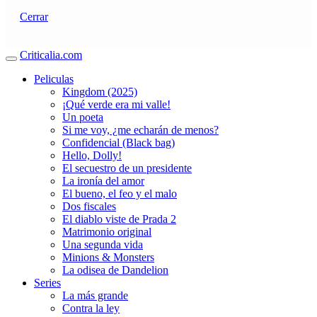
Cerrar
Criticalia.com
Peliculas
Kingdom (2025)
¡Qué verde era mi valle!
Un poeta
Si me voy, ¿me echarán de menos?
Confidencial (Black bag)
Hello, Dolly!
El secuestro de un presidente
La ironía del amor
El bueno, el feo y el malo
Dos fiscales
El diablo viste de Prada 2
Matrimonio original
Una segunda vida
Minions & Monsters
La odisea de Dandelion
Series
La más grande
Contra la ley