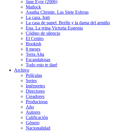
Jane Eyre (2006)
Matlock
Agatha Christie. Las Siete Esferas
La caza. Irati
La casa de papel. Berlín y la dama del armiño
Ena. La reina Victoria Eugenia
Código de silencio
El Centro
Bookish
8 meses
Terra Alta
Escandalosas
Todo esto te daré
Archivo
Películas
Series
Intérpretes
Directores
Creadores
Productoras
Año
Autores
Calificación
Género
Nacionalidad