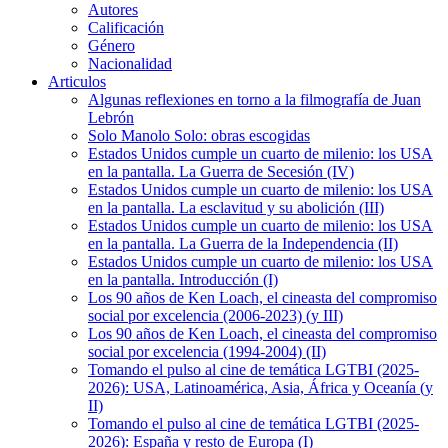
Autores
Calificación
Género
Nacionalidad
Articulos
Algunas reflexiones en torno a la filmografía de Juan
Lebrón
Solo Manolo Solo: obras escogidas
Estados Unidos cumple un cuarto de milenio: los USA
en la pantalla. La Guerra de Secesión (IV)
Estados Unidos cumple un cuarto de milenio: los USA
en la pantalla. La esclavitud y su abolición (III)
Estados Unidos cumple un cuarto de milenio: los USA
en la pantalla. La Guerra de la Independencia (II)
Estados Unidos cumple un cuarto de milenio: los USA
en la pantalla. Introducción (I)
Los 90 años de Ken Loach, el cineasta del compromiso
social por excelencia (2006-2023) (y III)
Los 90 años de Ken Loach, el cineasta del compromiso
social por excelencia (1994-2004) (II)
Tomando el pulso al cine de temática LGTBI (2025-
2026): USA, Latinoamérica, Asia, África y Oceanía (y
II)
Tomando el pulso al cine de temática LGTBI (2025-
2026): España y resto de Europa (I)