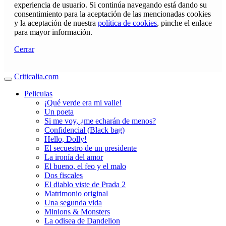
experiencia de usuario. Si continúa navegando está dando su
consentimiento para la aceptación de las mencionadas cookies
y la aceptación de nuestra
política de cookies
, pinche el enlace
para mayor información.
Cerrar
Criticalia.com
Peliculas
¡Qué verde era mi valle!
Un poeta
Si me voy, ¿me echarán de menos?
Confidencial (Black bag)
Hello, Dolly!
El secuestro de un presidente
La ironía del amor
El bueno, el feo y el malo
Dos fiscales
El diablo viste de Prada 2
Matrimonio original
Una segunda vida
Minions & Monsters
La odisea de Dandelion