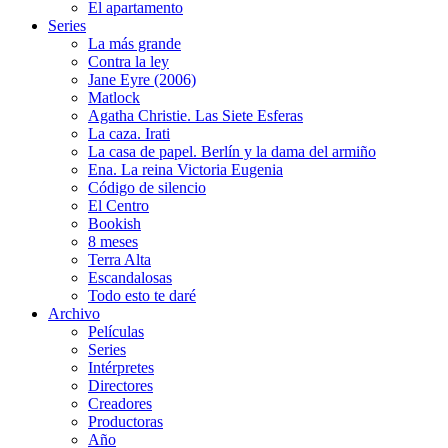
El apartamento
Series
La más grande
Contra la ley
Jane Eyre (2006)
Matlock
Agatha Christie. Las Siete Esferas
La caza. Irati
La casa de papel. Berlín y la dama del armiño
Ena. La reina Victoria Eugenia
Código de silencio
El Centro
Bookish
8 meses
Terra Alta
Escandalosas
Todo esto te daré
Archivo
Películas
Series
Intérpretes
Directores
Creadores
Productoras
Año