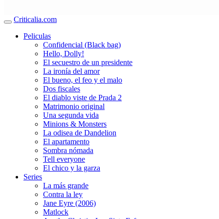
Criticalia.com
Peliculas
Confidencial (Black bag)
Hello, Dolly!
El secuestro de un presidente
La ironía del amor
El bueno, el feo y el malo
Dos fiscales
El diablo viste de Prada 2
Matrimonio original
Una segunda vida
Minions & Monsters
La odisea de Dandelion
El apartamento
Sombra nómada
Tell everyone
El chico y la garza
Series
La más grande
Contra la ley
Jane Eyre (2006)
Matlock