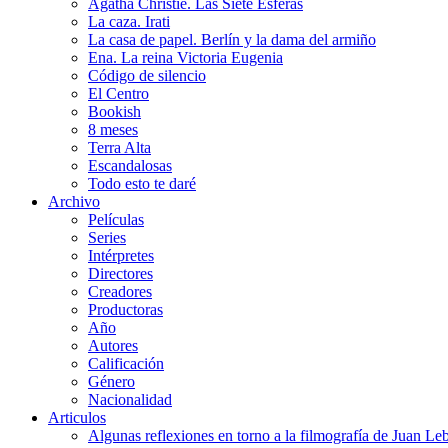
Agatha Christie. Las Siete Esferas
La caza. Irati
La casa de papel. Berlín y la dama del armiño
Ena. La reina Victoria Eugenia
Código de silencio
El Centro
Bookish
8 meses
Terra Alta
Escandalosas
Todo esto te daré
Archivo
Películas
Series
Intérpretes
Directores
Creadores
Productoras
Año
Autores
Calificación
Género
Nacionalidad
Articulos
Algunas reflexiones en torno a la filmografía de Juan Le