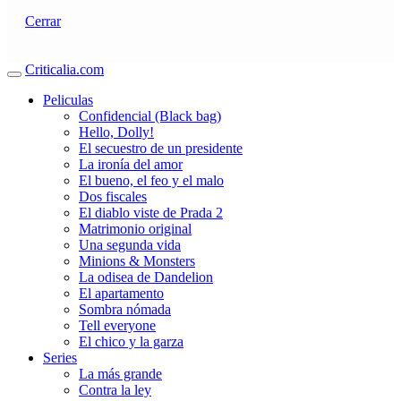
Cerrar
Criticalia.com
Peliculas
Confidencial (Black bag)
Hello, Dolly!
El secuestro de un presidente
La ironía del amor
El bueno, el feo y el malo
Dos fiscales
El diablo viste de Prada 2
Matrimonio original
Una segunda vida
Minions & Monsters
La odisea de Dandelion
El apartamento
Sombra nómada
Tell everyone
El chico y la garza
Series
La más grande
Contra la ley