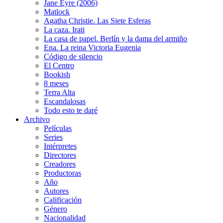
Jane Eyre (2006)
Matlock
Agatha Christie. Las Siete Esferas
La caza. Irati
La casa de papel. Berlín y la dama del armiño
Ena. La reina Victoria Eugenia
Código de silencio
El Centro
Bookish
8 meses
Terra Alta
Escandalosas
Todo esto te daré
Archivo
Películas
Series
Intérpretes
Directores
Creadores
Productoras
Año
Autores
Calificación
Género
Nacionalidad