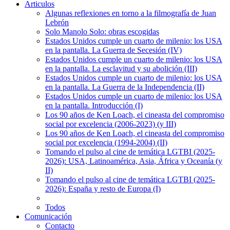
Articulos
Algunas reflexiones en torno a la filmografía de Juan
Lebrón
Solo Manolo Solo: obras escogidas
Estados Unidos cumple un cuarto de milenio: los USA
en la pantalla. La Guerra de Secesión (IV)
Estados Unidos cumple un cuarto de milenio: los USA
en la pantalla. La esclavitud y su abolición (III)
Estados Unidos cumple un cuarto de milenio: los USA
en la pantalla. La Guerra de la Independencia (II)
Estados Unidos cumple un cuarto de milenio: los USA
en la pantalla. Introducción (I)
Los 90 años de Ken Loach, el cineasta del compromiso
social por excelencia (2006-2023) (y III)
Los 90 años de Ken Loach, el cineasta del compromiso
social por excelencia (1994-2004) (II)
Tomando el pulso al cine de temática LGTBI (2025-
2026): USA, Latinoamérica, Asia, África y Oceanía (y
II)
Tomando el pulso al cine de temática LGTBI (2025-
2026): España y resto de Europa (I)
Todos
Comunicación
Contacto