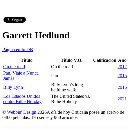
Garrett Hedlund
Página en ImDB
Titulo
Titulo V.O.
Calificacion
Ano
On the road
On the road
2012
Pan. Viaje a Nunca
Pan
2015
Jamás
Billy Lynn’s long
Billy Lynn
2016
halftime walk
Los Estados Unidos
The United States vs.
2021
contra Billie Holiday
Billie Holiday
©
Webbin' Design
2026
A día de hoy Criticalia posee un acervo de
6460 películas, 195 series y 960 articulos