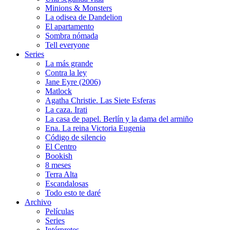
Minions & Monsters
La odisea de Dandelion
El apartamento
Sombra nómada
Tell everyone
Series
La más grande
Contra la ley
Jane Eyre (2006)
Matlock
Agatha Christie. Las Siete Esferas
La caza. Irati
La casa de papel. Berlín y la dama del armiño
Ena. La reina Victoria Eugenia
Código de silencio
El Centro
Bookish
8 meses
Terra Alta
Escandalosas
Todo esto te daré
Archivo
Películas
Series
Intérpretes