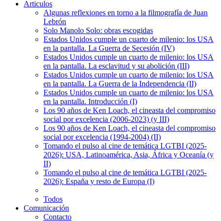
Articulos
Algunas reflexiones en torno a la filmografía de Juan
Lebrón
Solo Manolo Solo: obras escogidas
Estados Unidos cumple un cuarto de milenio: los USA
en la pantalla. La Guerra de Secesión (IV)
Estados Unidos cumple un cuarto de milenio: los USA
en la pantalla. La esclavitud y su abolición (III)
Estados Unidos cumple un cuarto de milenio: los USA
en la pantalla. La Guerra de la Independencia (II)
Estados Unidos cumple un cuarto de milenio: los USA
en la pantalla. Introducción (I)
Los 90 años de Ken Loach, el cineasta del compromiso
social por excelencia (2006-2023) (y III)
Los 90 años de Ken Loach, el cineasta del compromiso
social por excelencia (1994-2004) (II)
Tomando el pulso al cine de temática LGTBI (2025-
2026): USA, Latinoamérica, Asia, África y Oceanía (y
II)
Tomando el pulso al cine de temática LGTBI (2025-
2026): España y resto de Europa (I)
Todos
Comunicación
Contacto