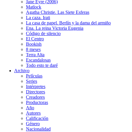
Jane Eyre (2006)
Matlock
Agatha Christie. Las Siete Esferas
La caza. Irati
La casa de papel. Berlín y la dama del armiño
Ena. La reina Victoria Eugenia
Código de silencio
El Centro
Bookish
8 meses
Terra Alta
Escandalosas
Todo esto te daré
Archivo
Películas
Series
Intérpretes
Directores
Creadores
Productoras
Año
Autores
Calificación
Género
Nacionalidad