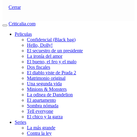
Cerrar
Criticalia.com
Peliculas
Confidencial (Black bag)
Hello, Dolly!
El secuestro de un presidente
La ironía del amor
El bueno, el feo y el malo
Dos fiscales
El diablo viste de Prada 2
Matrimonio original
Una segunda vida
Minions & Monsters
La odisea de Dandelion
El apartamento
Sombra nómada
Tell everyone
El chico y la garza
Series
La más grande
Contra la ley