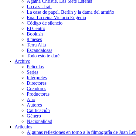
Agatha Christie. Las Siete Esferas
La caza. Irati
La casa de papel. Berlín y la dama del armiño
Ena. La reina Victoria Eugenia
Código de silencio
El Centro
Bookish
8 meses
Terra Alta
Escandalosas
Todo esto te daré
Archivo
Películas
Series
Intérpretes
Directores
Creadores
Productoras
Año
Autores
Calificación
Género
Nacionalidad
Articulos
Algunas reflexiones en torno a la filmografía de Juan Le