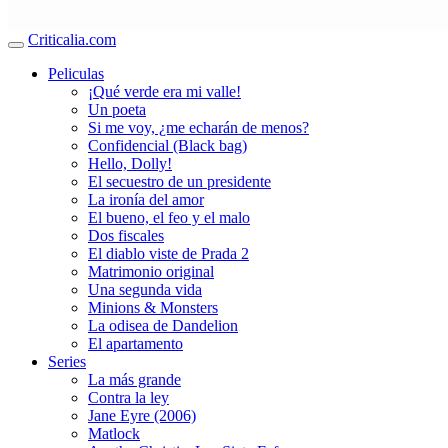
Criticalia.com
Peliculas
¡Qué verde era mi valle!
Un poeta
Si me voy, ¿me echarán de menos?
Confidencial (Black bag)
Hello, Dolly!
El secuestro de un presidente
La ironía del amor
El bueno, el feo y el malo
Dos fiscales
El diablo viste de Prada 2
Matrimonio original
Una segunda vida
Minions & Monsters
La odisea de Dandelion
El apartamento
Series
La más grande
Contra la ley
Jane Eyre (2006)
Matlock