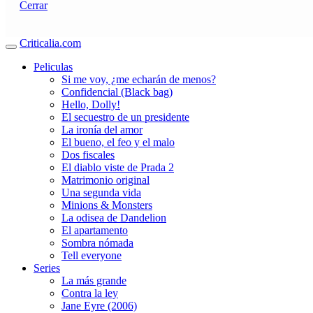
Cerrar
Criticalia.com
Peliculas
Si me voy, ¿me echarán de menos?
Confidencial (Black bag)
Hello, Dolly!
El secuestro de un presidente
La ironía del amor
El bueno, el feo y el malo
Dos fiscales
El diablo viste de Prada 2
Matrimonio original
Una segunda vida
Minions & Monsters
La odisea de Dandelion
El apartamento
Sombra nómada
Tell everyone
Series
La más grande
Contra la ley
Jane Eyre (2006)