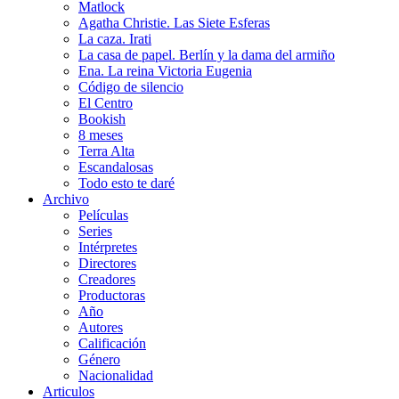
Matlock
Agatha Christie. Las Siete Esferas
La caza. Irati
La casa de papel. Berlín y la dama del armiño
Ena. La reina Victoria Eugenia
Código de silencio
El Centro
Bookish
8 meses
Terra Alta
Escandalosas
Todo esto te daré
Archivo
Películas
Series
Intérpretes
Directores
Creadores
Productoras
Año
Autores
Calificación
Género
Nacionalidad
Articulos