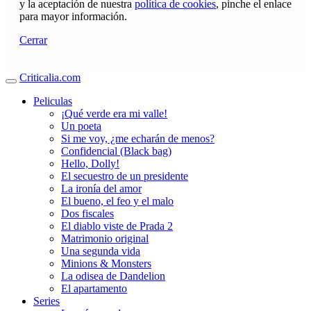
y la aceptación de nuestra
política de cookies
, pinche el enlace
para mayor información.
Cerrar
Criticalia.com
Peliculas
¡Qué verde era mi valle!
Un poeta
Si me voy, ¿me echarán de menos?
Confidencial (Black bag)
Hello, Dolly!
El secuestro de un presidente
La ironía del amor
El bueno, el feo y el malo
Dos fiscales
El diablo viste de Prada 2
Matrimonio original
Una segunda vida
Minions & Monsters
La odisea de Dandelion
El apartamento
Series