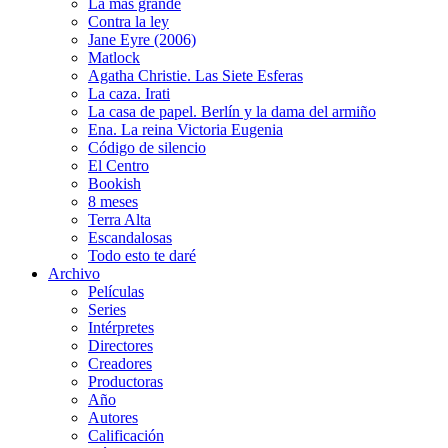
La más grande
Contra la ley
Jane Eyre (2006)
Matlock
Agatha Christie. Las Siete Esferas
La caza. Irati
La casa de papel. Berlín y la dama del armiño
Ena. La reina Victoria Eugenia
Código de silencio
El Centro
Bookish
8 meses
Terra Alta
Escandalosas
Todo esto te daré
Archivo
Películas
Series
Intérpretes
Directores
Creadores
Productoras
Año
Autores
Calificación