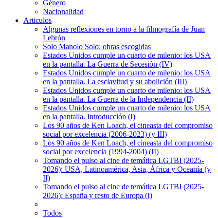
Género
Nacionalidad
Articulos
Algunas reflexiones en torno a la filmografía de Juan
Lebrón
Solo Manolo Solo: obras escogidas
Estados Unidos cumple un cuarto de milenio: los USA
en la pantalla. La Guerra de Secesión (IV)
Estados Unidos cumple un cuarto de milenio: los USA
en la pantalla. La esclavitud y su abolición (III)
Estados Unidos cumple un cuarto de milenio: los USA
en la pantalla. La Guerra de la Independencia (II)
Estados Unidos cumple un cuarto de milenio: los USA
en la pantalla. Introducción (I)
Los 90 años de Ken Loach, el cineasta del compromiso
social por excelencia (2006-2023) (y III)
Los 90 años de Ken Loach, el cineasta del compromiso
social por excelencia (1994-2004) (II)
Tomando el pulso al cine de temática LGTBI (2025-
2026): USA, Latinoamérica, Asia, África y Oceanía (y
II)
Tomando el pulso al cine de temática LGTBI (2025-
2026): España y resto de Europa (I)
Todos