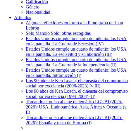
Calificación
Género
Nacionalidad
Articulos
Algunas reflexiones en torno a la filmografía de Juan
Lebrón
Solo Manolo Solo: obras escogidas
Estados Unidos cumple un cuarto de milenio: los USA
en la pantalla. La Guerra de Secesión (IV)
Estados Unidos cumple un cuarto de milenio: los USA
en la pantalla. La esclavitud y su abolición (III)
Estados Unidos cumple un cuarto de milenio: los USA
en la pantalla. La Guerra de la Independencia (II)
Estados Unidos cumple un cuarto de milenio: los USA
en la pantalla. Introducción (I)
Los 90 años de Ken Loach, el cineasta del compromiso
social por excelencia (2006-2023) (y III)
Los 90 años de Ken Loach, el cineasta del compromiso
social por excelencia (1994-2004) (II)
Tomando el pulso al cine de temática LGTBI (2025-
2026): USA, Latinoamérica, Asia, África y Oceanía (y
II)
Tomando el pulso al cine de temática LGTBI (2025-
2026): España y resto de Europa (I)