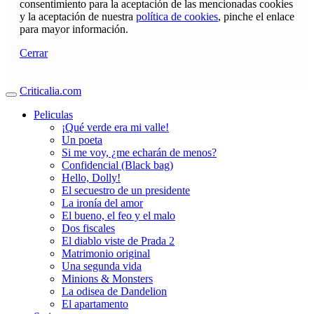
consentimiento para la aceptación de las mencionadas cookies
y la aceptación de nuestra
política de cookies
, pinche el enlace
para mayor información.
Cerrar
Criticalia.com
Peliculas
¡Qué verde era mi valle!
Un poeta
Si me voy, ¿me echarán de menos?
Confidencial (Black bag)
Hello, Dolly!
El secuestro de un presidente
La ironía del amor
El bueno, el feo y el malo
Dos fiscales
El diablo viste de Prada 2
Matrimonio original
Una segunda vida
Minions & Monsters
La odisea de Dandelion
El apartamento