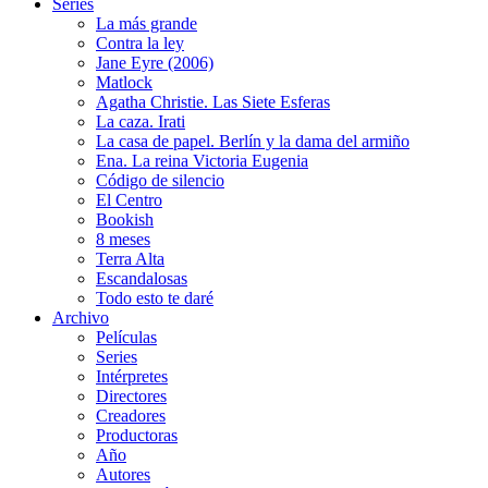
Series
La más grande
Contra la ley
Jane Eyre (2006)
Matlock
Agatha Christie. Las Siete Esferas
La caza. Irati
La casa de papel. Berlín y la dama del armiño
Ena. La reina Victoria Eugenia
Código de silencio
El Centro
Bookish
8 meses
Terra Alta
Escandalosas
Todo esto te daré
Archivo
Películas
Series
Intérpretes
Directores
Creadores
Productoras
Año
Autores