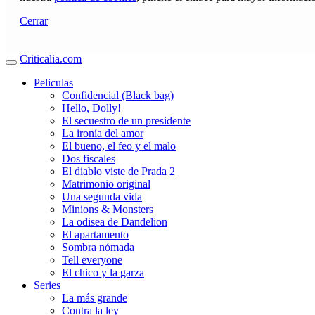
Cerrar
Criticalia.com
Peliculas
Confidencial (Black bag)
Hello, Dolly!
El secuestro de un presidente
La ironía del amor
El bueno, el feo y el malo
Dos fiscales
El diablo viste de Prada 2
Matrimonio original
Una segunda vida
Minions & Monsters
La odisea de Dandelion
El apartamento
Sombra nómada
Tell everyone
El chico y la garza
Series
La más grande
Contra la ley