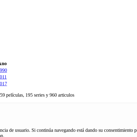
Ano
990
011
017
59 películas, 195 series y 960 articulos
iencia de usuario. Si continúa navegando está dando su consentimiento p
ón.