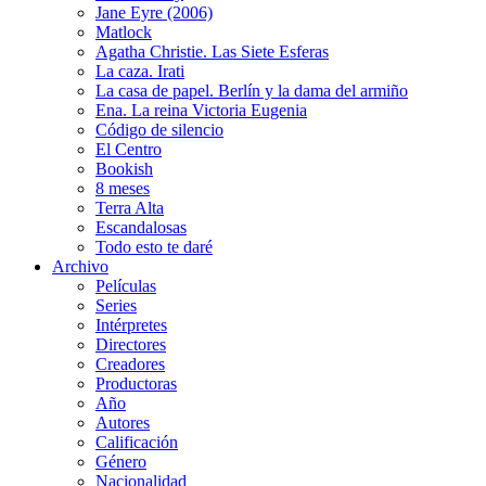
Jane Eyre (2006)
Matlock
Agatha Christie. Las Siete Esferas
La caza. Irati
La casa de papel. Berlín y la dama del armiño
Ena. La reina Victoria Eugenia
Código de silencio
El Centro
Bookish
8 meses
Terra Alta
Escandalosas
Todo esto te daré
Archivo
Películas
Series
Intérpretes
Directores
Creadores
Productoras
Año
Autores
Calificación
Género
Nacionalidad