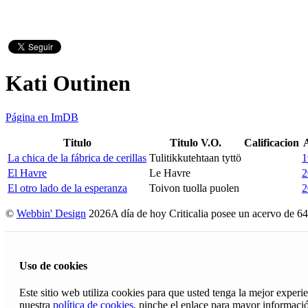
Kati Outinen
Página en ImDB
Titulo
Titulo V.O.
Calificacion
La chica de la fábrica de cerillas
Tulitikkutehtaan tyttö
1
El Havre
Le Havre
2
El otro lado de la esperanza
Toivon tuolla puolen
2
©
Webbin' Design
2026
A día de hoy Criticalia posee un acervo de 64
Uso de cookies
Este sitio web utiliza cookies para que usted tenga la mejor exper
nuestra
política de cookies
, pinche el enlace para mayor informaci