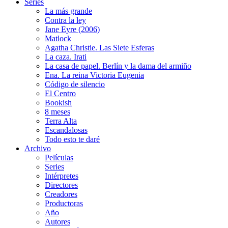
Series
La más grande
Contra la ley
Jane Eyre (2006)
Matlock
Agatha Christie. Las Siete Esferas
La caza. Irati
La casa de papel. Berlín y la dama del armiño
Ena. La reina Victoria Eugenia
Código de silencio
El Centro
Bookish
8 meses
Terra Alta
Escandalosas
Todo esto te daré
Archivo
Películas
Series
Intérpretes
Directores
Creadores
Productoras
Año
Autores