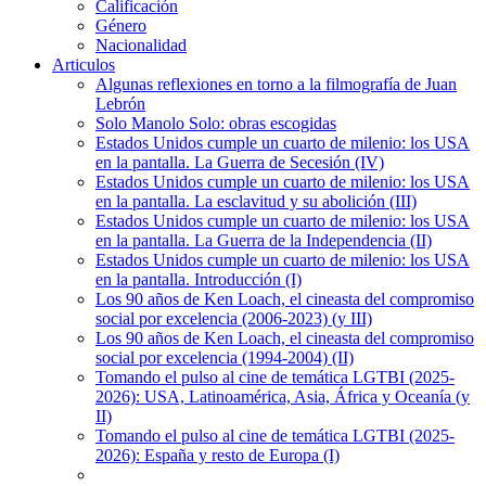
Calificación
Género
Nacionalidad
Articulos
Algunas reflexiones en torno a la filmografía de Juan
Lebrón
Solo Manolo Solo: obras escogidas
Estados Unidos cumple un cuarto de milenio: los USA
en la pantalla. La Guerra de Secesión (IV)
Estados Unidos cumple un cuarto de milenio: los USA
en la pantalla. La esclavitud y su abolición (III)
Estados Unidos cumple un cuarto de milenio: los USA
en la pantalla. La Guerra de la Independencia (II)
Estados Unidos cumple un cuarto de milenio: los USA
en la pantalla. Introducción (I)
Los 90 años de Ken Loach, el cineasta del compromiso
social por excelencia (2006-2023) (y III)
Los 90 años de Ken Loach, el cineasta del compromiso
social por excelencia (1994-2004) (II)
Tomando el pulso al cine de temática LGTBI (2025-
2026): USA, Latinoamérica, Asia, África y Oceanía (y
II)
Tomando el pulso al cine de temática LGTBI (2025-
2026): España y resto de Europa (I)