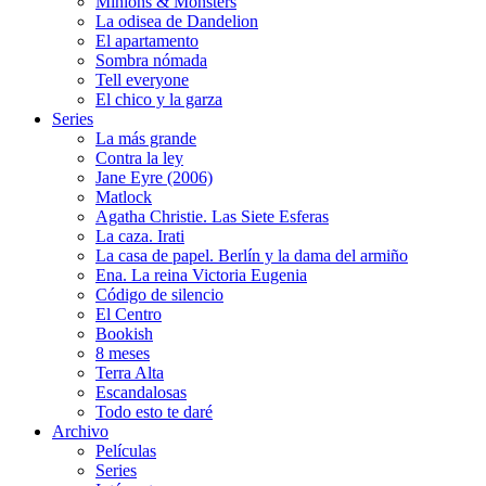
Minions & Monsters
La odisea de Dandelion
El apartamento
Sombra nómada
Tell everyone
El chico y la garza
Series
La más grande
Contra la ley
Jane Eyre (2006)
Matlock
Agatha Christie. Las Siete Esferas
La caza. Irati
La casa de papel. Berlín y la dama del armiño
Ena. La reina Victoria Eugenia
Código de silencio
El Centro
Bookish
8 meses
Terra Alta
Escandalosas
Todo esto te daré
Archivo
Películas
Series