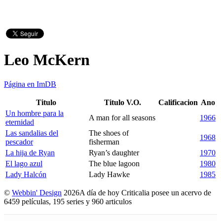
Leo McKern
Página en ImDB
Titulo
Titulo V.O.
Calificacion
Ano
Un hombre para la
A man for all seasons
1966
eternidad
Las sandalias del
The shoes of
1968
pescador
fisherman
La hija de Ryan
Ryan’s daughter
1970
El lago azul
The blue lagoon
1980
Lady Halcón
Lady Hawke
1985
©
Webbin' Design
2026
A día de hoy Criticalia posee un acervo de
6459 películas, 195 series y 960 articulos