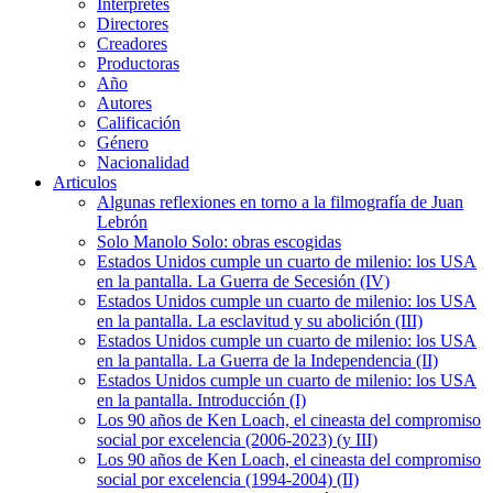
Intérpretes
Directores
Creadores
Productoras
Año
Autores
Calificación
Género
Nacionalidad
Articulos
Algunas reflexiones en torno a la filmografía de Juan
Lebrón
Solo Manolo Solo: obras escogidas
Estados Unidos cumple un cuarto de milenio: los USA
en la pantalla. La Guerra de Secesión (IV)
Estados Unidos cumple un cuarto de milenio: los USA
en la pantalla. La esclavitud y su abolición (III)
Estados Unidos cumple un cuarto de milenio: los USA
en la pantalla. La Guerra de la Independencia (II)
Estados Unidos cumple un cuarto de milenio: los USA
en la pantalla. Introducción (I)
Los 90 años de Ken Loach, el cineasta del compromiso
social por excelencia (2006-2023) (y III)
Los 90 años de Ken Loach, el cineasta del compromiso
social por excelencia (1994-2004) (II)