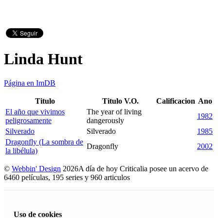
Linda Hunt
Página en ImDB
Titulo
Titulo V.O.
Calificacion
Ano
El año que vivimos
The year of living
1982
peligrosamente
dangerously
Silverado
Silverado
1985
Dragonfly (La sombra de
Dragonfly
2002
la libélula)
©
Webbin' Design
2026
A día de hoy Criticalia posee un acervo de
6460 películas, 195 series y 960 articulos
Uso de cookies