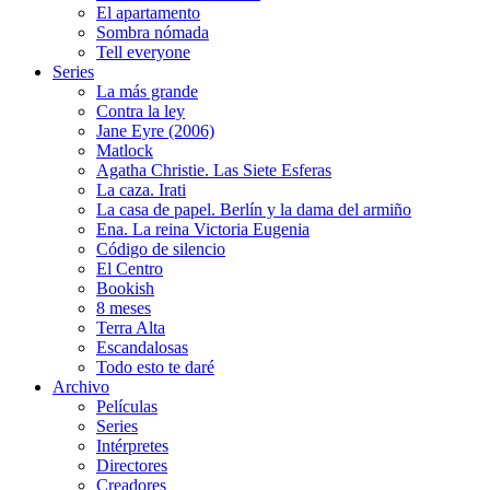
El apartamento
Sombra nómada
Tell everyone
Series
La más grande
Contra la ley
Jane Eyre (2006)
Matlock
Agatha Christie. Las Siete Esferas
La caza. Irati
La casa de papel. Berlín y la dama del armiño
Ena. La reina Victoria Eugenia
Código de silencio
El Centro
Bookish
8 meses
Terra Alta
Escandalosas
Todo esto te daré
Archivo
Películas
Series
Intérpretes
Directores
Creadores