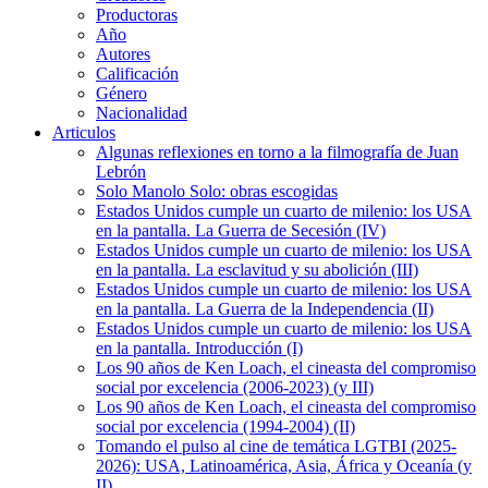
Productoras
Año
Autores
Calificación
Género
Nacionalidad
Articulos
Algunas reflexiones en torno a la filmografía de Juan
Lebrón
Solo Manolo Solo: obras escogidas
Estados Unidos cumple un cuarto de milenio: los USA
en la pantalla. La Guerra de Secesión (IV)
Estados Unidos cumple un cuarto de milenio: los USA
en la pantalla. La esclavitud y su abolición (III)
Estados Unidos cumple un cuarto de milenio: los USA
en la pantalla. La Guerra de la Independencia (II)
Estados Unidos cumple un cuarto de milenio: los USA
en la pantalla. Introducción (I)
Los 90 años de Ken Loach, el cineasta del compromiso
social por excelencia (2006-2023) (y III)
Los 90 años de Ken Loach, el cineasta del compromiso
social por excelencia (1994-2004) (II)
Tomando el pulso al cine de temática LGTBI (2025-
2026): USA, Latinoamérica, Asia, África y Oceanía (y
II)