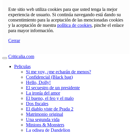
Este sitio web utiliza cookies para que usted tenga la mejor
experiencia de usuario. Si continúa navegando está dando su
consentimiento para la aceptación de las mencionadas cookies
y la aceptación de nuestra
política de cookies
, pinche el enlace
para mayor información.
Cerrar
Criticalia.com
Peliculas
Si me voy, ¿me echarán de menos?
Confidencial (Black bag)
Hello, Dolly!
El secuestro de un presidente
La ironía del amor
El bueno, el feo y el malo
Dos fiscales
El diablo viste de Prada 2
Matrimonio original
Una segunda vida
Minions & Monsters
La odisea de Dandelion