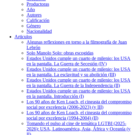
Productoras
Año
Autores
Calificación
Género
Nacionalidad
Articulos
Algunas reflexiones en torno a la filmografía de Juan
Lebrón
Solo Manolo Solo: obras escogidas
Estados Unidos cumple un cuarto de milenio: los USA
en la pantalla. La Guerra de Secesión (IV)
Estados Unidos cumple un cuarto de milenio: los USA
en la pantalla. La esclavitud y su abolición (III)
Estados Unidos cumple un cuarto de milenio: los USA
en la pantalla. La Guerra de la Independencia (II)
Estados Unidos cumple un cuarto de milenio: los USA
en la pantalla. Introducción (I)
Los 90 años de Ken Loach, el cineasta del compromiso
social por excelencia (2006-2023) (y III)
Los 90 años de Ken Loach, el cineasta del compromiso
social por excelencia (1994-2004) (II)
Tomando el pulso al cine de temática LGTBI (2025-
2026): USA, Latinoamérica, Asia, África y Oceanía (y
II)