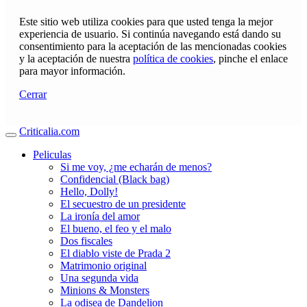
Este sitio web utiliza cookies para que usted tenga la mejor
experiencia de usuario. Si continúa navegando está dando su
consentimiento para la aceptación de las mencionadas cookies
y la aceptación de nuestra
política de cookies
, pinche el enlace
para mayor información.
Cerrar
Criticalia.com
Peliculas
Si me voy, ¿me echarán de menos?
Confidencial (Black bag)
Hello, Dolly!
El secuestro de un presidente
La ironía del amor
El bueno, el feo y el malo
Dos fiscales
El diablo viste de Prada 2
Matrimonio original
Una segunda vida
Minions & Monsters
La odisea de Dandelion