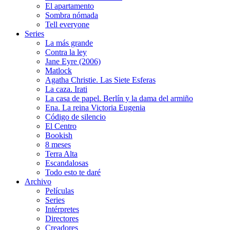
El apartamento
Sombra nómada
Tell everyone
Series
La más grande
Contra la ley
Jane Eyre (2006)
Matlock
Agatha Christie. Las Siete Esferas
La caza. Irati
La casa de papel. Berlín y la dama del armiño
Ena. La reina Victoria Eugenia
Código de silencio
El Centro
Bookish
8 meses
Terra Alta
Escandalosas
Todo esto te daré
Archivo
Películas
Series
Intérpretes
Directores
Creadores