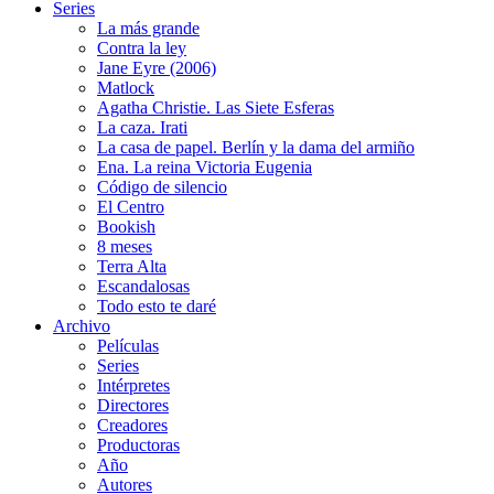
Series
La más grande
Contra la ley
Jane Eyre (2006)
Matlock
Agatha Christie. Las Siete Esferas
La caza. Irati
La casa de papel. Berlín y la dama del armiño
Ena. La reina Victoria Eugenia
Código de silencio
El Centro
Bookish
8 meses
Terra Alta
Escandalosas
Todo esto te daré
Archivo
Películas
Series
Intérpretes
Directores
Creadores
Productoras
Año
Autores