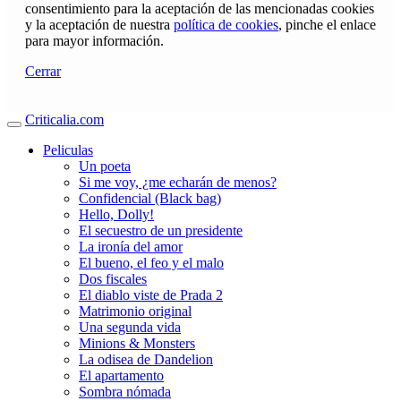
consentimiento para la aceptación de las mencionadas cookies
y la aceptación de nuestra
política de cookies
, pinche el enlace
para mayor información.
Cerrar
Criticalia.com
Peliculas
Un poeta
Si me voy, ¿me echarán de menos?
Confidencial (Black bag)
Hello, Dolly!
El secuestro de un presidente
La ironía del amor
El bueno, el feo y el malo
Dos fiscales
El diablo viste de Prada 2
Matrimonio original
Una segunda vida
Minions & Monsters
La odisea de Dandelion
El apartamento
Sombra nómada