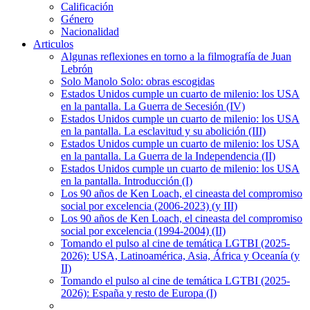
Calificación
Género
Nacionalidad
Articulos
Algunas reflexiones en torno a la filmografía de Juan
Lebrón
Solo Manolo Solo: obras escogidas
Estados Unidos cumple un cuarto de milenio: los USA
en la pantalla. La Guerra de Secesión (IV)
Estados Unidos cumple un cuarto de milenio: los USA
en la pantalla. La esclavitud y su abolición (III)
Estados Unidos cumple un cuarto de milenio: los USA
en la pantalla. La Guerra de la Independencia (II)
Estados Unidos cumple un cuarto de milenio: los USA
en la pantalla. Introducción (I)
Los 90 años de Ken Loach, el cineasta del compromiso
social por excelencia (2006-2023) (y III)
Los 90 años de Ken Loach, el cineasta del compromiso
social por excelencia (1994-2004) (II)
Tomando el pulso al cine de temática LGTBI (2025-
2026): USA, Latinoamérica, Asia, África y Oceanía (y
II)
Tomando el pulso al cine de temática LGTBI (2025-
2026): España y resto de Europa (I)