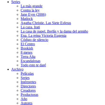
Series
La más grande
Contra la ley
Jane Eyre (2006)
Matlock
Agatha Christie. Las Siete Esferas
La caza. Irati
La casa de papel. Berlín y la dama del armiño
Ena. La reina Victoria Eugenia
Código de silencio
El Centro
Bookish
8 meses
Terra Alta
Escandalosas
Todo esto te daré
Archivo
Películas
Series
Intérpretes
Directores
Creadores
Productoras
Año
Autores