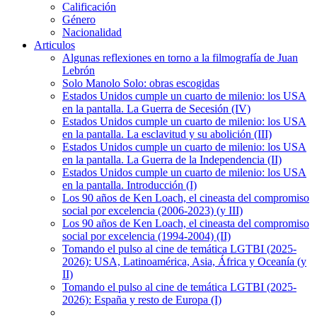
Calificación
Género
Nacionalidad
Articulos
Algunas reflexiones en torno a la filmografía de Juan
Lebrón
Solo Manolo Solo: obras escogidas
Estados Unidos cumple un cuarto de milenio: los USA
en la pantalla. La Guerra de Secesión (IV)
Estados Unidos cumple un cuarto de milenio: los USA
en la pantalla. La esclavitud y su abolición (III)
Estados Unidos cumple un cuarto de milenio: los USA
en la pantalla. La Guerra de la Independencia (II)
Estados Unidos cumple un cuarto de milenio: los USA
en la pantalla. Introducción (I)
Los 90 años de Ken Loach, el cineasta del compromiso
social por excelencia (2006-2023) (y III)
Los 90 años de Ken Loach, el cineasta del compromiso
social por excelencia (1994-2004) (II)
Tomando el pulso al cine de temática LGTBI (2025-
2026): USA, Latinoamérica, Asia, África y Oceanía (y
II)
Tomando el pulso al cine de temática LGTBI (2025-
2026): España y resto de Europa (I)