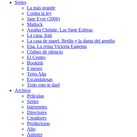
Series
La más grande
Contra la ley
Jane Eyre (2006)
Matlock
Agatha Christie. Las Siete Esferas
La caza. Irati
La casa de papel. Berlín y la dama del armiño
Ena. La reina Victoria Eugenia
Código de silencio
El Centro
Bookish
8 meses
Terra Alta
Escandalosas
Todo esto te daré
Archivo
Películas
Series
Intérpretes
Directores
Creadores
Productoras
Año
Autores