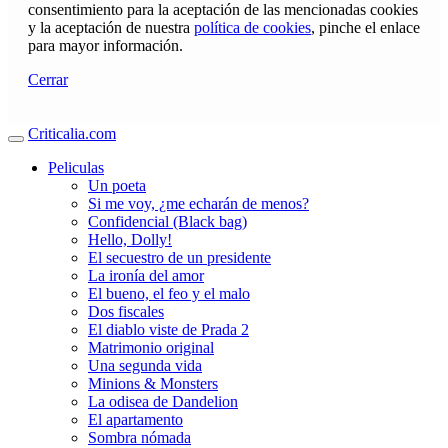
consentimiento para la aceptación de las mencionadas cookies
y la aceptación de nuestra
política de cookies
, pinche el enlace
para mayor información.
Cerrar
Criticalia.com
Peliculas
Un poeta
Si me voy, ¿me echarán de menos?
Confidencial (Black bag)
Hello, Dolly!
El secuestro de un presidente
La ironía del amor
El bueno, el feo y el malo
Dos fiscales
El diablo viste de Prada 2
Matrimonio original
Una segunda vida
Minions & Monsters
La odisea de Dandelion
El apartamento
Sombra nómada