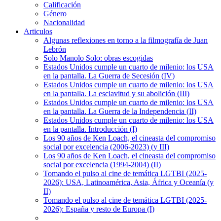
Calificación
Género
Nacionalidad
Articulos
Algunas reflexiones en torno a la filmografía de Juan
Lebrón
Solo Manolo Solo: obras escogidas
Estados Unidos cumple un cuarto de milenio: los USA
en la pantalla. La Guerra de Secesión (IV)
Estados Unidos cumple un cuarto de milenio: los USA
en la pantalla. La esclavitud y su abolición (III)
Estados Unidos cumple un cuarto de milenio: los USA
en la pantalla. La Guerra de la Independencia (II)
Estados Unidos cumple un cuarto de milenio: los USA
en la pantalla. Introducción (I)
Los 90 años de Ken Loach, el cineasta del compromiso
social por excelencia (2006-2023) (y III)
Los 90 años de Ken Loach, el cineasta del compromiso
social por excelencia (1994-2004) (II)
Tomando el pulso al cine de temática LGTBI (2025-
2026): USA, Latinoamérica, Asia, África y Oceanía (y
II)
Tomando el pulso al cine de temática LGTBI (2025-
2026): España y resto de Europa (I)