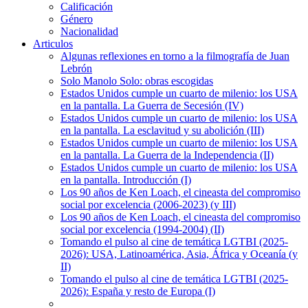
Calificación
Género
Nacionalidad
Articulos
Algunas reflexiones en torno a la filmografía de Juan
Lebrón
Solo Manolo Solo: obras escogidas
Estados Unidos cumple un cuarto de milenio: los USA
en la pantalla. La Guerra de Secesión (IV)
Estados Unidos cumple un cuarto de milenio: los USA
en la pantalla. La esclavitud y su abolición (III)
Estados Unidos cumple un cuarto de milenio: los USA
en la pantalla. La Guerra de la Independencia (II)
Estados Unidos cumple un cuarto de milenio: los USA
en la pantalla. Introducción (I)
Los 90 años de Ken Loach, el cineasta del compromiso
social por excelencia (2006-2023) (y III)
Los 90 años de Ken Loach, el cineasta del compromiso
social por excelencia (1994-2004) (II)
Tomando el pulso al cine de temática LGTBI (2025-
2026): USA, Latinoamérica, Asia, África y Oceanía (y
II)
Tomando el pulso al cine de temática LGTBI (2025-
2026): España y resto de Europa (I)