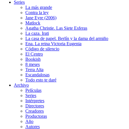
Series
La más grande
Contra la ley
Jane Eyre (2006)
Matlock
Agatha Christie. Las Siete Esferas
La caza. Irati
La casa de papel. Berlín y la dama del armiño
Ena. La reina Victoria Eugenia
Código de silencio
El Centro
Bookish
8 meses
Terra Alta
Escandalosas
Todo esto te daré
Archivo
Películas
Series
Intérpretes
Directores
Creadores
Productoras
Año
Autores