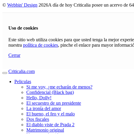
©
Webbin' Design
2026
A día de hoy Criticalia posee un acervo de 64
Uso de cookies
Este sitio web utiliza cookies para que usted tenga la mejor exper
nuestra
política de cookies
, pinche el enlace para mayor informaci
Cerrar
Criticalia.com
Peliculas
Si me voy, ¿me echarán de menos?
Confidencial (Black bag)
Hello, Dolly!
El secuestro de un presidente
La ironía del amor
El bueno, el feo y el malo
Dos fiscales
El diablo viste de Prada 2
Matrimonio original