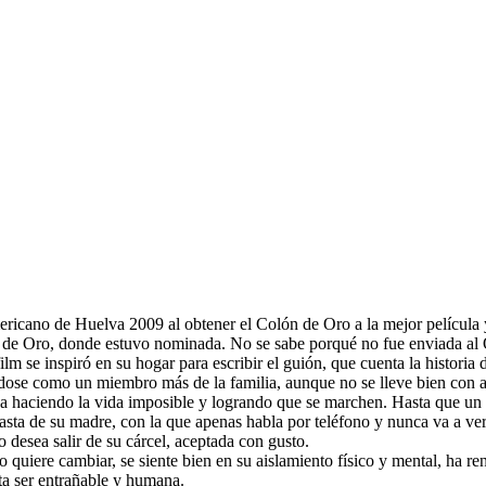
ericano de Huelva 2009 al obtener el Colón de Oro a la mejor película y
o de Oro, donde estuvo nominada. No se sabe porqué no fue enviada al 
m se inspiró en su hogar para escribir el guión, que cuenta la historia 
ndose como un miembro más de la familia, aunque no se lleve bien con a
va haciendo la vida imposible y logrando que se marchen. Hasta que un
 hasta de su madre, con la que apenas habla por teléfono y nunca va a v
 desea salir de su cárcel, aceptada con gusto.
 no quiere cambiar, se siente bien en su aislamiento físico y mental, h
lta ser entrañable y humana.