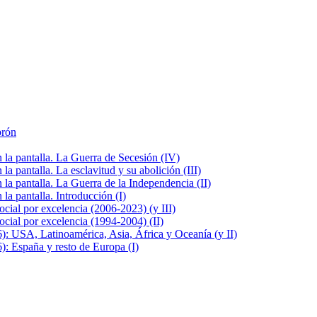
brón
la pantalla. La Guerra de Secesión (IV)
 pantalla. La esclavitud y su abolición (III)
la pantalla. La Guerra de la Independencia (II)
a pantalla. Introducción (I)
cial por excelencia (2006-2023) (y III)
cial por excelencia (1994-2004) (II)
: USA, Latinoamérica, Asia, África y Oceanía (y II)
: España y resto de Europa (I)