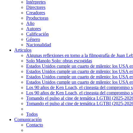
Intérpretes
Directores
Creadores
Productoras
Año
Autores
Calificación
Género
Nacionalidad
Articulos
Algunas reflexiones en torno a la filmografía de Juan Le
Solo Manolo Solo: obras escogidas
Estados Unidos cumple un cuarto de milenio: los USA en 
Estados Unidos cumple un cuarto de milenio: los USA en la
Estados Unidos cumple un cuarto de milenio: los USA en 
Estados Unidos cumple un cuarto de milenio: los USA en l
Los 90 años de Ken Loach, el cineasta del compromiso so
Los 90 años de Ken Loach, el cineasta del compromiso so
Tomando el pulso al cine de temática LGTBI (2025-2026)
Tomando el pulso al cine de temática LGTBI (2025-2026)
Todos
Comunicación
Contacto