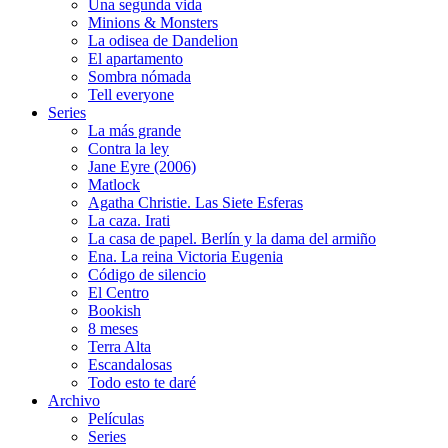
Una segunda vida
Minions & Monsters
La odisea de Dandelion
El apartamento
Sombra nómada
Tell everyone
Series
La más grande
Contra la ley
Jane Eyre (2006)
Matlock
Agatha Christie. Las Siete Esferas
La caza. Irati
La casa de papel. Berlín y la dama del armiño
Ena. La reina Victoria Eugenia
Código de silencio
El Centro
Bookish
8 meses
Terra Alta
Escandalosas
Todo esto te daré
Archivo
Películas
Series