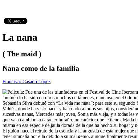
La nana
( The maid )
Nana como de la familia
Francisco Casado López
Fue una de las triunfadoras en el Festival de Cine Iberoam
también lo ha sido en otros muchos certámenes, e incluso en el Glob
Sebastián Silva debutó con “La vida me mata”; para este su segundo fil
Valdés, donde ha visto nacer y ha criado a todos sus hijos, considerá
sucesivas nanas, Mercedes más joven, Sonia más vieja, y a todas les 
que va a cambiar su carácter huraño, un carácter que le tiene alejada
misma en esa especie de jaula dorada de la que ha hecho su hogar y no
El guión hace el retrato de la esencia y la angustia de esta mujer que
tener simpatía por ella debido a su mal genio, aunque finalmente resu