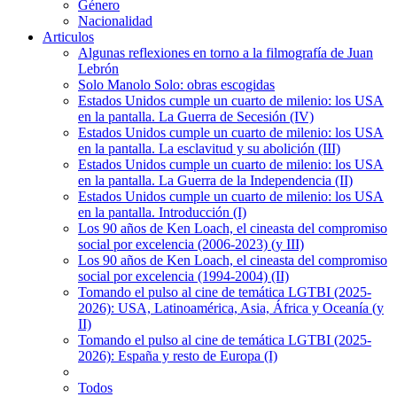
Género
Nacionalidad
Articulos
Algunas reflexiones en torno a la filmografía de Juan
Lebrón
Solo Manolo Solo: obras escogidas
Estados Unidos cumple un cuarto de milenio: los USA
en la pantalla. La Guerra de Secesión (IV)
Estados Unidos cumple un cuarto de milenio: los USA
en la pantalla. La esclavitud y su abolición (III)
Estados Unidos cumple un cuarto de milenio: los USA
en la pantalla. La Guerra de la Independencia (II)
Estados Unidos cumple un cuarto de milenio: los USA
en la pantalla. Introducción (I)
Los 90 años de Ken Loach, el cineasta del compromiso
social por excelencia (2006-2023) (y III)
Los 90 años de Ken Loach, el cineasta del compromiso
social por excelencia (1994-2004) (II)
Tomando el pulso al cine de temática LGTBI (2025-
2026): USA, Latinoamérica, Asia, África y Oceanía (y
II)
Tomando el pulso al cine de temática LGTBI (2025-
2026): España y resto de Europa (I)
Todos