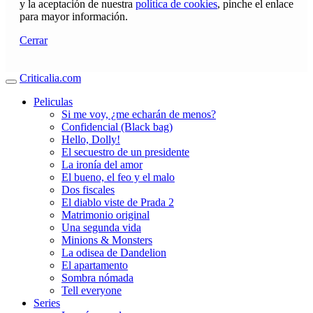
y la aceptación de nuestra
política de cookies
, pinche el enlace
para mayor información.
Cerrar
Criticalia.com
Peliculas
Si me voy, ¿me echarán de menos?
Confidencial (Black bag)
Hello, Dolly!
El secuestro de un presidente
La ironía del amor
El bueno, el feo y el malo
Dos fiscales
El diablo viste de Prada 2
Matrimonio original
Una segunda vida
Minions & Monsters
La odisea de Dandelion
El apartamento
Sombra nómada
Tell everyone
Series