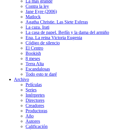
La más grande
Contra la ley
Jane Eyre (2006)
Matlock
Agatha Christie. Las Siete Esferas
La caza. Irati
La casa de papel. Berlín y la dama del armiño
Ena. La reina Victoria Eugenia
Código de silencio
El Centro
Bookish
8 meses
Terra Alta
Escandalosas
Todo esto te daré
Archivo
Películas
Series
Intérpretes
Directores
Creadores
Productoras
Año
Autores
Calificación