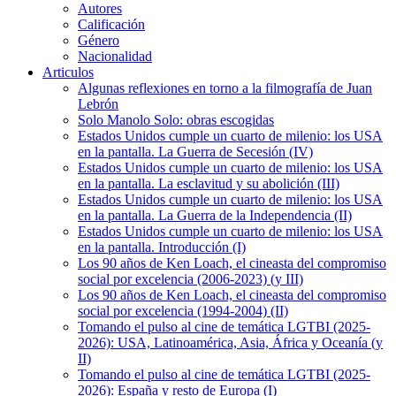
Autores
Calificación
Género
Nacionalidad
Articulos
Algunas reflexiones en torno a la filmografía de Juan
Lebrón
Solo Manolo Solo: obras escogidas
Estados Unidos cumple un cuarto de milenio: los USA
en la pantalla. La Guerra de Secesión (IV)
Estados Unidos cumple un cuarto de milenio: los USA
en la pantalla. La esclavitud y su abolición (III)
Estados Unidos cumple un cuarto de milenio: los USA
en la pantalla. La Guerra de la Independencia (II)
Estados Unidos cumple un cuarto de milenio: los USA
en la pantalla. Introducción (I)
Los 90 años de Ken Loach, el cineasta del compromiso
social por excelencia (2006-2023) (y III)
Los 90 años de Ken Loach, el cineasta del compromiso
social por excelencia (1994-2004) (II)
Tomando el pulso al cine de temática LGTBI (2025-
2026): USA, Latinoamérica, Asia, África y Oceanía (y
II)
Tomando el pulso al cine de temática LGTBI (2025-
2026): España y resto de Europa (I)