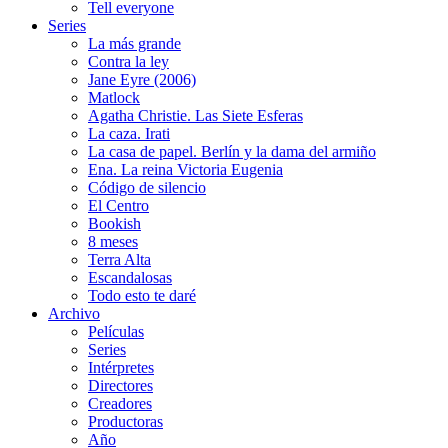
Tell everyone
Series
La más grande
Contra la ley
Jane Eyre (2006)
Matlock
Agatha Christie. Las Siete Esferas
La caza. Irati
La casa de papel. Berlín y la dama del armiño
Ena. La reina Victoria Eugenia
Código de silencio
El Centro
Bookish
8 meses
Terra Alta
Escandalosas
Todo esto te daré
Archivo
Películas
Series
Intérpretes
Directores
Creadores
Productoras
Año