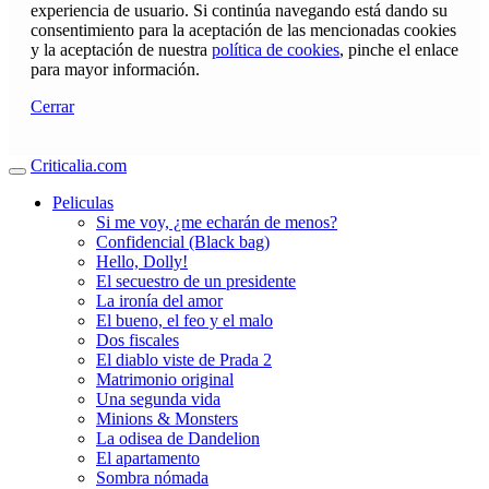
experiencia de usuario. Si continúa navegando está dando su
consentimiento para la aceptación de las mencionadas cookies
y la aceptación de nuestra
política de cookies
, pinche el enlace
para mayor información.
Cerrar
Criticalia.com
Peliculas
Si me voy, ¿me echarán de menos?
Confidencial (Black bag)
Hello, Dolly!
El secuestro de un presidente
La ironía del amor
El bueno, el feo y el malo
Dos fiscales
El diablo viste de Prada 2
Matrimonio original
Una segunda vida
Minions & Monsters
La odisea de Dandelion
El apartamento
Sombra nómada