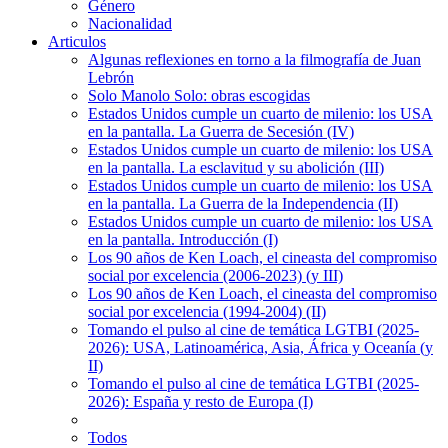
Género
Nacionalidad
Articulos
Algunas reflexiones en torno a la filmografía de Juan
Lebrón
Solo Manolo Solo: obras escogidas
Estados Unidos cumple un cuarto de milenio: los USA
en la pantalla. La Guerra de Secesión (IV)
Estados Unidos cumple un cuarto de milenio: los USA
en la pantalla. La esclavitud y su abolición (III)
Estados Unidos cumple un cuarto de milenio: los USA
en la pantalla. La Guerra de la Independencia (II)
Estados Unidos cumple un cuarto de milenio: los USA
en la pantalla. Introducción (I)
Los 90 años de Ken Loach, el cineasta del compromiso
social por excelencia (2006-2023) (y III)
Los 90 años de Ken Loach, el cineasta del compromiso
social por excelencia (1994-2004) (II)
Tomando el pulso al cine de temática LGTBI (2025-
2026): USA, Latinoamérica, Asia, África y Oceanía (y
II)
Tomando el pulso al cine de temática LGTBI (2025-
2026): España y resto de Europa (I)
Todos