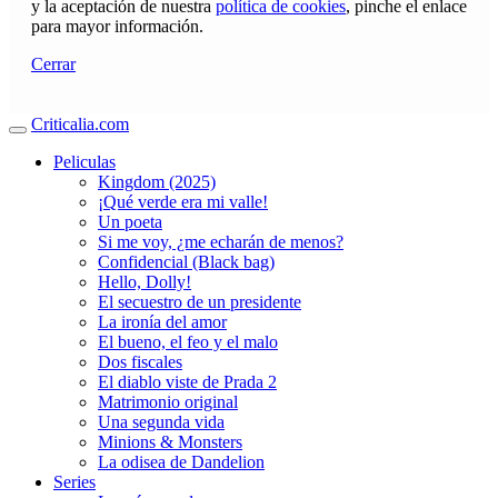
y la aceptación de nuestra
política de cookies
, pinche el enlace
para mayor información.
Cerrar
Criticalia.com
Peliculas
Kingdom (2025)
¡Qué verde era mi valle!
Un poeta
Si me voy, ¿me echarán de menos?
Confidencial (Black bag)
Hello, Dolly!
El secuestro de un presidente
La ironía del amor
El bueno, el feo y el malo
Dos fiscales
El diablo viste de Prada 2
Matrimonio original
Una segunda vida
Minions & Monsters
La odisea de Dandelion
Series