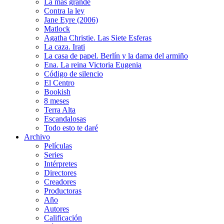
La más grande
Contra la ley
Jane Eyre (2006)
Matlock
Agatha Christie. Las Siete Esferas
La caza. Irati
La casa de papel. Berlín y la dama del armiño
Ena. La reina Victoria Eugenia
Código de silencio
El Centro
Bookish
8 meses
Terra Alta
Escandalosas
Todo esto te daré
Archivo
Películas
Series
Intérpretes
Directores
Creadores
Productoras
Año
Autores
Calificación