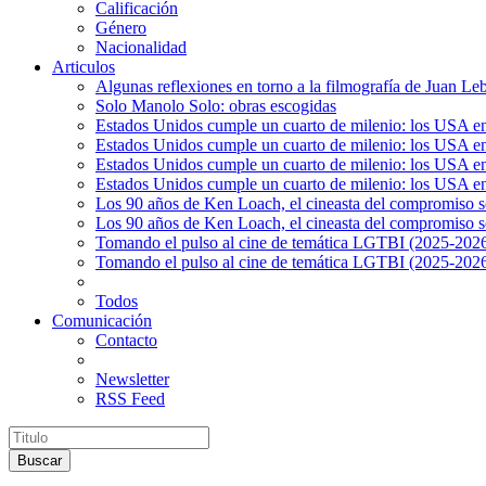
Calificación
Género
Nacionalidad
Articulos
Algunas reflexiones en torno a la filmografía de Juan Le
Solo Manolo Solo: obras escogidas
Estados Unidos cumple un cuarto de milenio: los USA en 
Estados Unidos cumple un cuarto de milenio: los USA en la
Estados Unidos cumple un cuarto de milenio: los USA en 
Estados Unidos cumple un cuarto de milenio: los USA en l
Los 90 años de Ken Loach, el cineasta del compromiso so
Los 90 años de Ken Loach, el cineasta del compromiso so
Tomando el pulso al cine de temática LGTBI (2025-2026)
Tomando el pulso al cine de temática LGTBI (2025-2026)
Todos
Comunicación
Contacto
Newsletter
RSS Feed
Buscar