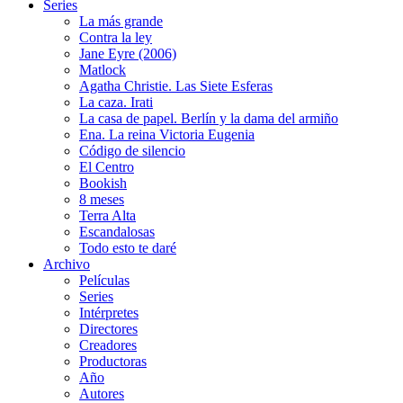
Series
La más grande
Contra la ley
Jane Eyre (2006)
Matlock
Agatha Christie. Las Siete Esferas
La caza. Irati
La casa de papel. Berlín y la dama del armiño
Ena. La reina Victoria Eugenia
Código de silencio
El Centro
Bookish
8 meses
Terra Alta
Escandalosas
Todo esto te daré
Archivo
Películas
Series
Intérpretes
Directores
Creadores
Productoras
Año
Autores