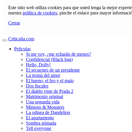
Este sitio web utiliza cookies para que usted tenga la mejor exper
nuestra
política de cookies
, pinche el enlace para mayor informaci
Cerrar
Criticalia.com
Peliculas
Si me voy, ¿me echarán de menos?
Confidencial (Black bag)
Hello, Dolly!
El secuestro de un presidente
La ironía del amor
El bueno, el feo y el malo
Dos fiscales
El diablo viste de Prada 2
Matrimonio original
Una segunda vida
Minions & Monsters
La odisea de Dandelion
El apartamento
Sombra nómada
Tell everyone