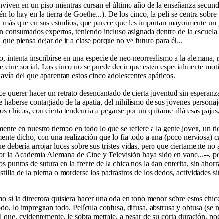
viven en un piso mientras cursan el último año de la enseñanza secundar
n lo hay en la tierra de Goethe...). De los cinco, la peli se centra sobre
s, más que en sus estudios, que parece que les importan mayormente un p
consumados expertos, teniendo incluso asignada dentro de la escuela en l
ue piensa dejar de ir a clase porque no ve futuro para él...
ulo, intenta inscribirse en una especie de neo-neorrealismo a la alemana,
de cine social. Los cinco no se puede decir que estén especialmente motiv
avía del que aparentan estos cinco adolescentes apáticos.
arece querer hacer un retrato desencantado de cierta juventud sin esperan
rece haberse contagiado de la apatía, del nihilismo de sus jóvenes person
tos chicos, con cierta tendencia a pegarse por un quítame allá esas pajas
te en nuestro tiempo en todo lo que se refiere a la gente joven, un tie
mente dicho, con una realización que lo fía todo a una (poco nerviosa) cá
que debería arrojar luces sobre sus tristes vidas, pero que ciertamente 
r la Academia Alemana de Cine y Televisión haya sido en vano...--, per
los puntos de sutura en la frente de la chica nos la dan enterita, sin ah
lla de la pierna o morderse los padrastros de los dedos, actividades sin
como si la directora quisiera hacer una oda en tono menor sobre estos c
todo, lo impregnan todo. Película confusa, difusa, abstrusa y obtusa (se 
al que, evidentemente, le sobra metraje, a pesar de su corta duración, 