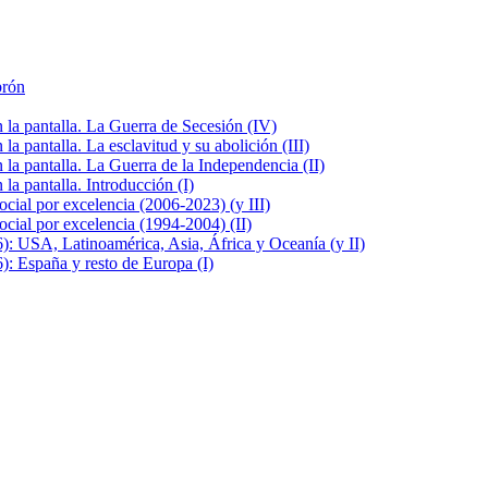
brón
la pantalla. La Guerra de Secesión (IV)
 pantalla. La esclavitud y su abolición (III)
la pantalla. La Guerra de la Independencia (II)
a pantalla. Introducción (I)
cial por excelencia (2006-2023) (y III)
cial por excelencia (1994-2004) (II)
: USA, Latinoamérica, Asia, África y Oceanía (y II)
: España y resto de Europa (I)