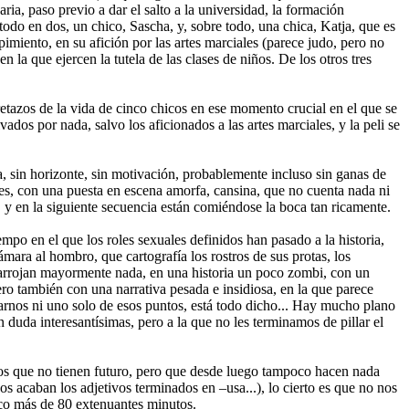
ia, paso previo a dar el salto a la universidad, la formación
 todo en dos, un chico, Sascha, y, sobre todo, una chica, Katja, que es
imiento, en su afición por las artes marciales (parece judo, pero no
a que ejercen la tutela de las clases de niños. De los otros tres
 retazos de la vida de cinco chicos en ese momento crucial en el que se
ados por nada, salvo los aficionados a las artes marciales, y la peli se
za, sin horizonte, sin motivación, probablemente incluso sin ganas de
ajes, con una puesta en escena amorfa, cansina, que no cuenta nada ni
, y en la siguiente secuencia están comiéndose la boca tan ricamente.
mpo en el que los roles sexuales definidos han pasado a la historia,
mara al hombro, que cartografía los rostros de sus protas, los
no arrojan mayormente nada, en una historia un poco zombi, con un
o también con una narrativa pesada e insidiosa, en la que parece
orrarnos ni uno solo de esos puntos, está todo dicho... Hay mucho plano
 duda interesantísimas, pero a la que no les terminamos de pillar el
hicos que no tienen futuro, pero que desde luego tampoco hacen nada
nos acaban los adjetivos terminados en –usa...), lo cierto es que no nos
poco más de 80 extenuantes minutos.