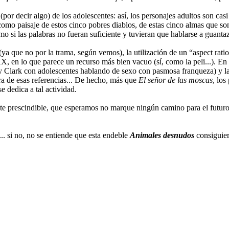
por decir algo) de los adolescentes: así, los personajes adultos son casi
omo paisaje de estos cinco pobres diablos, de estas cinco almas que son 
o si las palabras no fueran suficiente y tuvieran que hablarse a guantaz
(ya que no por la trama, según vemos), la utilización de un “aspect ratio”
XX, en lo que parece un recurso más bien vacuo (sí, como la peli...). En
ry Clark con adolescentes hablando de sexo con pasmosa franqueza) y la
ra de esas referencias... De hecho, más que
El señor de las moscas
, los
e dedica a tal actividad.
e prescindible, que esperamos no marque ningún camino para el futuro, 
... si no, no se entiende que esta endeble
Animales desnudos
consiguier