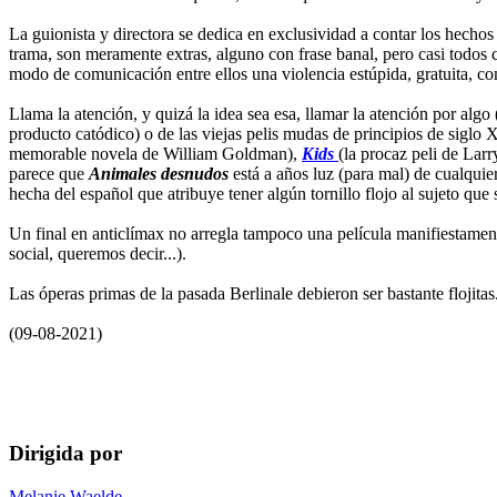
La guionista y directora se dedica en exclusividad a contar los hechos (
trama, son meramente extras, alguno con frase banal, pero casi todos c
modo de comunicación entre ellos una violencia estúpida, gratuita, com
Llama la atención, y quizá la idea sea esa, llamar la atención por algo 
producto catódico) o de las viejas pelis mudas de principios de siglo 
memorable novela de William Goldman),
Kids
(la procaz peli de Lar
parece que
Animales desnudos
está a años luz (para mal) de cualquie
hecha del español que atribuye tener algún tornillo flojo al sujeto que s
Un final en anticlímax no arregla tampoco una película manifiestament
social, queremos decir...).
Las óperas primas de la pasada Berlinale debieron ser bastante flojitas
(09-08-2021)
Dirigida por
Melanie Waelde