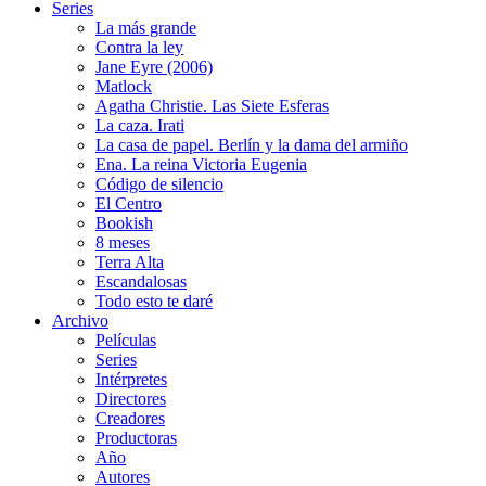
Series
La más grande
Contra la ley
Jane Eyre (2006)
Matlock
Agatha Christie. Las Siete Esferas
La caza. Irati
La casa de papel. Berlín y la dama del armiño
Ena. La reina Victoria Eugenia
Código de silencio
El Centro
Bookish
8 meses
Terra Alta
Escandalosas
Todo esto te daré
Archivo
Películas
Series
Intérpretes
Directores
Creadores
Productoras
Año
Autores