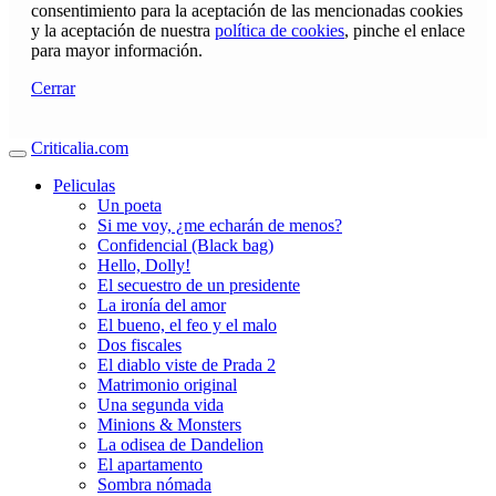
consentimiento para la aceptación de las mencionadas cookies
y la aceptación de nuestra
política de cookies
, pinche el enlace
para mayor información.
Cerrar
Criticalia.com
Peliculas
Un poeta
Si me voy, ¿me echarán de menos?
Confidencial (Black bag)
Hello, Dolly!
El secuestro de un presidente
La ironía del amor
El bueno, el feo y el malo
Dos fiscales
El diablo viste de Prada 2
Matrimonio original
Una segunda vida
Minions & Monsters
La odisea de Dandelion
El apartamento
Sombra nómada