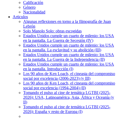
Calificación
Género
Nacionalidad
Articulos
Algunas reflexiones en torno a la filmografía de Juan
Lebrón
Solo Manolo Solo: obras escogidas
Estados Unidos cumple un cuarto de milenio: los USA
en la pantalla. La Guerra de Secesión (IV)
Estados Unidos cumple un cuarto de milenio: los USA
en la pantalla. La esclavitud y su abolición (III)
Estados Unidos cumple un cuarto de milenio: los USA
en la pantalla. La Guerra de la Independencia (II)
Estados Unidos cumple un cuarto de milenio: los USA
en la pantalla. Introducción (I)
Los 90 años de Ken Loach, el cineasta del compromiso
social por excelencia (2006-2023) (y III)
Los 90 años de Ken Loach, el cineasta del compromiso
social por excelencia (1994-2004) (II)
Tomando el pulso al cine de temática LGTBI (2025-
2026): USA, Latinoamérica, Asia, África y Oceanía (y
II)
Tomando el pulso al cine de temática LGTBI (2025-
2026): España y resto de Europa (I)