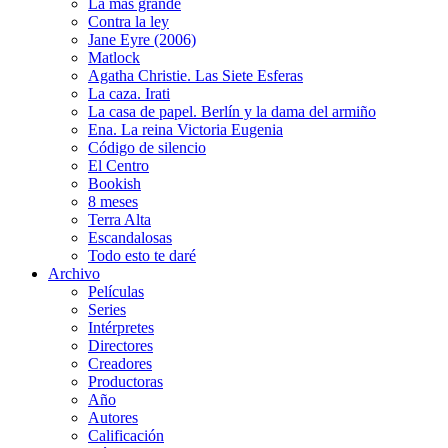
La más grande
Contra la ley
Jane Eyre (2006)
Matlock
Agatha Christie. Las Siete Esferas
La caza. Irati
La casa de papel. Berlín y la dama del armiño
Ena. La reina Victoria Eugenia
Código de silencio
El Centro
Bookish
8 meses
Terra Alta
Escandalosas
Todo esto te daré
Archivo
Películas
Series
Intérpretes
Directores
Creadores
Productoras
Año
Autores
Calificación