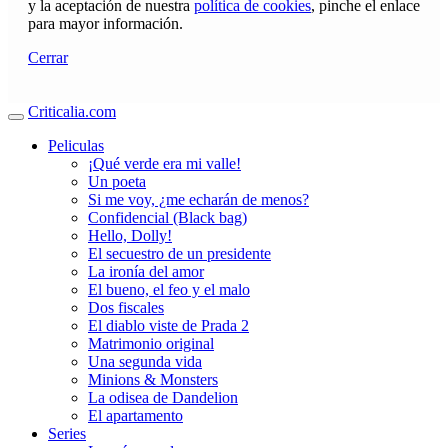
y la aceptación de nuestra
política de cookies
, pinche el enlace
para mayor información.
Cerrar
Criticalia.com
Peliculas
¡Qué verde era mi valle!
Un poeta
Si me voy, ¿me echarán de menos?
Confidencial (Black bag)
Hello, Dolly!
El secuestro de un presidente
La ironía del amor
El bueno, el feo y el malo
Dos fiscales
El diablo viste de Prada 2
Matrimonio original
Una segunda vida
Minions & Monsters
La odisea de Dandelion
El apartamento
Series