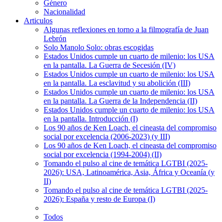
Género
Nacionalidad
Articulos
Algunas reflexiones en torno a la filmografía de Juan
Lebrón
Solo Manolo Solo: obras escogidas
Estados Unidos cumple un cuarto de milenio: los USA
en la pantalla. La Guerra de Secesión (IV)
Estados Unidos cumple un cuarto de milenio: los USA
en la pantalla. La esclavitud y su abolición (III)
Estados Unidos cumple un cuarto de milenio: los USA
en la pantalla. La Guerra de la Independencia (II)
Estados Unidos cumple un cuarto de milenio: los USA
en la pantalla. Introducción (I)
Los 90 años de Ken Loach, el cineasta del compromiso
social por excelencia (2006-2023) (y III)
Los 90 años de Ken Loach, el cineasta del compromiso
social por excelencia (1994-2004) (II)
Tomando el pulso al cine de temática LGTBI (2025-
2026): USA, Latinoamérica, Asia, África y Oceanía (y
II)
Tomando el pulso al cine de temática LGTBI (2025-
2026): España y resto de Europa (I)
Todos