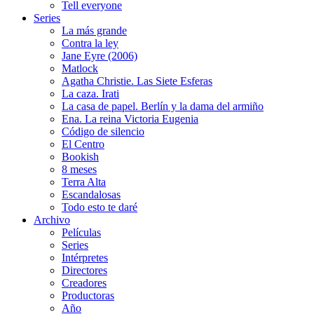
Tell everyone
Series
La más grande
Contra la ley
Jane Eyre (2006)
Matlock
Agatha Christie. Las Siete Esferas
La caza. Irati
La casa de papel. Berlín y la dama del armiño
Ena. La reina Victoria Eugenia
Código de silencio
El Centro
Bookish
8 meses
Terra Alta
Escandalosas
Todo esto te daré
Archivo
Películas
Series
Intérpretes
Directores
Creadores
Productoras
Año