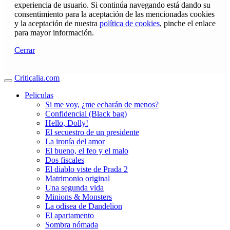
experiencia de usuario. Si continúa navegando está dando su
consentimiento para la aceptación de las mencionadas cookies
y la aceptación de nuestra
política de cookies
, pinche el enlace
para mayor información.
Cerrar
Criticalia.com
Peliculas
Si me voy, ¿me echarán de menos?
Confidencial (Black bag)
Hello, Dolly!
El secuestro de un presidente
La ironía del amor
El bueno, el feo y el malo
Dos fiscales
El diablo viste de Prada 2
Matrimonio original
Una segunda vida
Minions & Monsters
La odisea de Dandelion
El apartamento
Sombra nómada