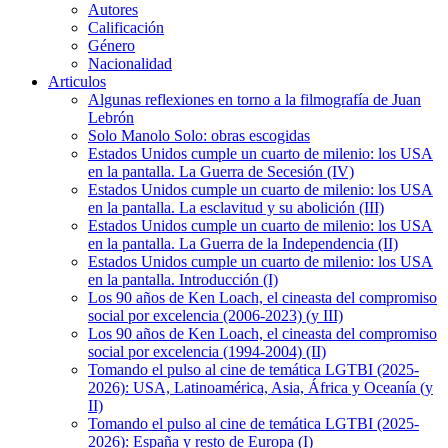
Autores
Calificación
Género
Nacionalidad
Articulos
Algunas reflexiones en torno a la filmografía de Juan
Lebrón
Solo Manolo Solo: obras escogidas
Estados Unidos cumple un cuarto de milenio: los USA
en la pantalla. La Guerra de Secesión (IV)
Estados Unidos cumple un cuarto de milenio: los USA
en la pantalla. La esclavitud y su abolición (III)
Estados Unidos cumple un cuarto de milenio: los USA
en la pantalla. La Guerra de la Independencia (II)
Estados Unidos cumple un cuarto de milenio: los USA
en la pantalla. Introducción (I)
Los 90 años de Ken Loach, el cineasta del compromiso
social por excelencia (2006-2023) (y III)
Los 90 años de Ken Loach, el cineasta del compromiso
social por excelencia (1994-2004) (II)
Tomando el pulso al cine de temática LGTBI (2025-
2026): USA, Latinoamérica, Asia, África y Oceanía (y
II)
Tomando el pulso al cine de temática LGTBI (2025-
2026): España y resto de Europa (I)