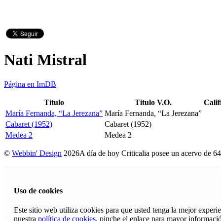
Nati Mistral
Página en ImDB
Titulo
Titulo V.O.
Calif
María Fernanda, “La Jerezana”
María Fernanda, “La Jerezana”
Cabaret (1952)
Cabaret (1952)
Medea 2
Medea 2
©
Webbin' Design
2026
A día de hoy Criticalia posee un acervo de 64
Uso de cookies
Este sitio web utiliza cookies para que usted tenga la mejor exper
nuestra
política de cookies
, pinche el enlace para mayor informaci