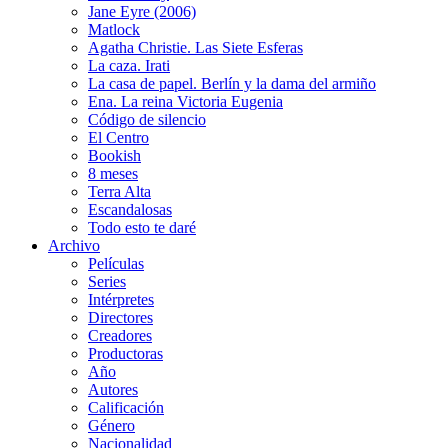
Jane Eyre (2006)
Matlock
Agatha Christie. Las Siete Esferas
La caza. Irati
La casa de papel. Berlín y la dama del armiño
Ena. La reina Victoria Eugenia
Código de silencio
El Centro
Bookish
8 meses
Terra Alta
Escandalosas
Todo esto te daré
Archivo
Películas
Series
Intérpretes
Directores
Creadores
Productoras
Año
Autores
Calificación
Género
Nacionalidad