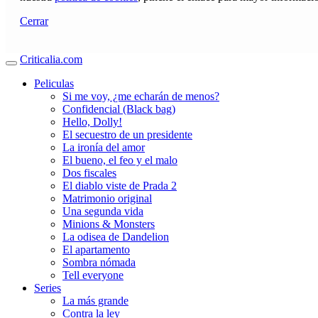
Cerrar
Criticalia.com
Peliculas
Si me voy, ¿me echarán de menos?
Confidencial (Black bag)
Hello, Dolly!
El secuestro de un presidente
La ironía del amor
El bueno, el feo y el malo
Dos fiscales
El diablo viste de Prada 2
Matrimonio original
Una segunda vida
Minions & Monsters
La odisea de Dandelion
El apartamento
Sombra nómada
Tell everyone
Series
La más grande
Contra la ley