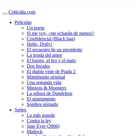
Criticalia.com
Peliculas
Un poeta
Si me voy, ¿me echarán de menos?
Confidencial (Black bag)
Hello, Dolly!
El secuestro de un presidente
La ironía del amor
El bueno, el feo y el malo
Dos fiscales
El diablo viste de Prada 2
Matrimonio original
Una segunda vida
Minions & Monsters
La odisea de Dandelion
El apartamento
Sombra nómada
Series
La más grande
Contra la ley
Jane Eyre (2006)
Matlock