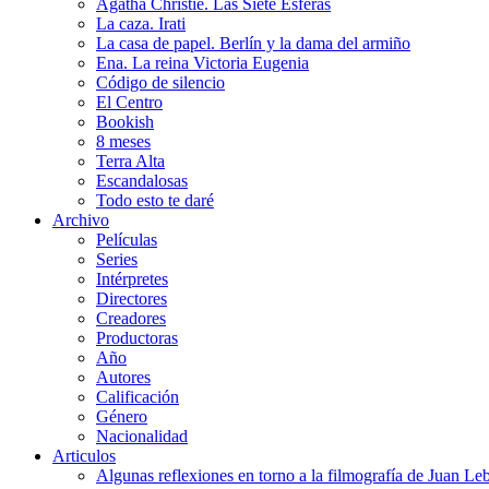
Agatha Christie. Las Siete Esferas
La caza. Irati
La casa de papel. Berlín y la dama del armiño
Ena. La reina Victoria Eugenia
Código de silencio
El Centro
Bookish
8 meses
Terra Alta
Escandalosas
Todo esto te daré
Archivo
Películas
Series
Intérpretes
Directores
Creadores
Productoras
Año
Autores
Calificación
Género
Nacionalidad
Articulos
Algunas reflexiones en torno a la filmografía de Juan Le