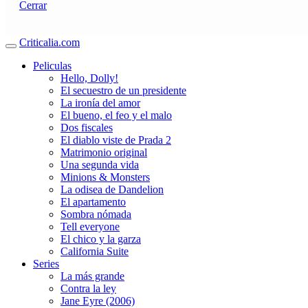
Cerrar
Criticalia.com
Peliculas
Hello, Dolly!
El secuestro de un presidente
La ironía del amor
El bueno, el feo y el malo
Dos fiscales
El diablo viste de Prada 2
Matrimonio original
Una segunda vida
Minions & Monsters
La odisea de Dandelion
El apartamento
Sombra nómada
Tell everyone
El chico y la garza
California Suite
Series
La más grande
Contra la ley
Jane Eyre (2006)