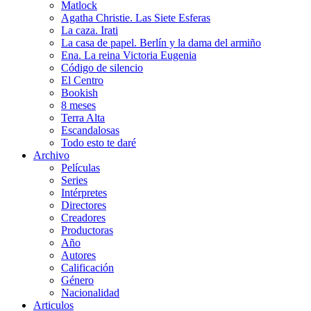
Matlock
Agatha Christie. Las Siete Esferas
La caza. Irati
La casa de papel. Berlín y la dama del armiño
Ena. La reina Victoria Eugenia
Código de silencio
El Centro
Bookish
8 meses
Terra Alta
Escandalosas
Todo esto te daré
Archivo
Películas
Series
Intérpretes
Directores
Creadores
Productoras
Año
Autores
Calificación
Género
Nacionalidad
Articulos