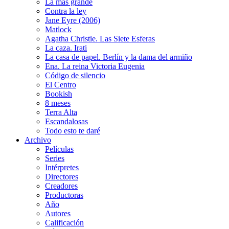
La más grande
Contra la ley
Jane Eyre (2006)
Matlock
Agatha Christie. Las Siete Esferas
La caza. Irati
La casa de papel. Berlín y la dama del armiño
Ena. La reina Victoria Eugenia
Código de silencio
El Centro
Bookish
8 meses
Terra Alta
Escandalosas
Todo esto te daré
Archivo
Películas
Series
Intérpretes
Directores
Creadores
Productoras
Año
Autores
Calificación