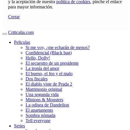
y la aceptación de nuestra
política de cookies
, pinche el enlace
para mayor información.
Cerrar
Criticalia.com
Peliculas
Si me voy, ¿me echarán de menos?
Confidencial (Black bag)
Hello, Dolly!
El secuestro de un presidente
La ironía del amor
El bueno, el feo y el malo
Dos fiscales
El diablo viste de Prada 2
Matrimonio original
Una segunda vida
Minions & Monsters
La odisea de Dandelion
El apartamento
Sombra nómada
Tell everyone
Series