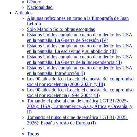
Género
Nacionalidad
Articulos
Algunas reflexiones en torno a la filmografía de Juan
Lebrón
Solo Manolo Solo: obras escogidas
Estados Unidos cumple un cuarto de milenio: los USA
en la pantalla. La Guerra de Secesión (IV)
Estados Unidos cumple un cuarto de milenio: los USA
en la pantalla. La esclavitud y su abolición (III)
Estados Unidos cumple un cuarto de milenio: los USA
en la pantalla. La Guerra de la Independencia (II)
Estados Unidos cumple un cuarto de milenio: los USA
en la pantalla. Introducción (I)
Los 90 años de Ken Loach, el cineasta del compromiso
social por excelencia (2006-2023) (y III)
Los 90 años de Ken Loach, el cineasta del compromiso
social por excelencia (1994-2004) (II)
Tomando el pulso al cine de temática LGTBI (2025-
2026): USA, Latinoamérica, Asia, África y Oceanía (y
II)
Tomando el pulso al cine de temática LGTBI (2025-
2026): España y resto de Europa (I)
Todos