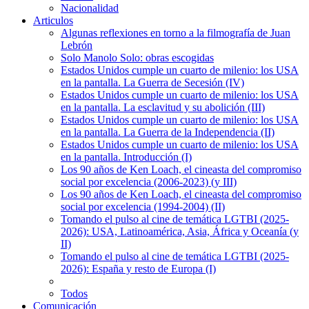
Nacionalidad
Articulos
Algunas reflexiones en torno a la filmografía de Juan
Lebrón
Solo Manolo Solo: obras escogidas
Estados Unidos cumple un cuarto de milenio: los USA
en la pantalla. La Guerra de Secesión (IV)
Estados Unidos cumple un cuarto de milenio: los USA
en la pantalla. La esclavitud y su abolición (III)
Estados Unidos cumple un cuarto de milenio: los USA
en la pantalla. La Guerra de la Independencia (II)
Estados Unidos cumple un cuarto de milenio: los USA
en la pantalla. Introducción (I)
Los 90 años de Ken Loach, el cineasta del compromiso
social por excelencia (2006-2023) (y III)
Los 90 años de Ken Loach, el cineasta del compromiso
social por excelencia (1994-2004) (II)
Tomando el pulso al cine de temática LGTBI (2025-
2026): USA, Latinoamérica, Asia, África y Oceanía (y
II)
Tomando el pulso al cine de temática LGTBI (2025-
2026): España y resto de Europa (I)
Todos
Comunicación