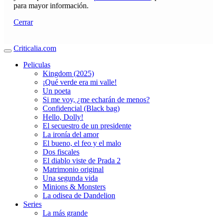
para mayor información.
Cerrar
Criticalia.com
Peliculas
Kingdom (2025)
¡Qué verde era mi valle!
Un poeta
Si me voy, ¿me echarán de menos?
Confidencial (Black bag)
Hello, Dolly!
El secuestro de un presidente
La ironía del amor
El bueno, el feo y el malo
Dos fiscales
El diablo viste de Prada 2
Matrimonio original
Una segunda vida
Minions & Monsters
La odisea de Dandelion
Series
La más grande