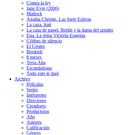
Contra la ley
Jane Eyre (2006)
Matlock
Agatha Christie. Las Siete Esferas
La caza. Irati
La casa de papel. Berlín y la dama del armiño
Ena. La reina Victoria Eugenia
Código de silencio
El Centro
Bookish
8 meses
Terra Alta
Escandalosas
Todo esto te daré
Archivo
Películas
Series
Intérpretes
Directores
Creadores
Productoras
Año
Autores
Calificación
Género