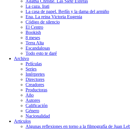
Agatha Christie. Las Siete Esferas
La caza. Irati
La casa de papel. Berlín y la dama del armiño
Ena. La reina Victoria Eugenia
Código de silencio
El Centro
Bookish
8 meses
Terra Alta
Escandalosas
Todo esto te daré
Archivo
Películas
Series
Intérpretes
Directores
Creadores
Productoras
Año
Autores
Calificación
Género
Nacionalidad
Articulos
Algunas reflexiones en torno a la filmografía de Juan Le