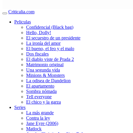
Criticalia.com
Peliculas
Confidencial (Black bag)
Hello, Dolly!
El secuestro de un presidente
La ironía del amor
El bueno, el feo y el malo
Dos fiscales
El diablo viste de Prada 2
Matrimonio original
Una segunda vida
Minions & Monsters
La odisea de Dandelion
El apartamento
Sombra nómada
Tell everyone
El chico y la garza
Series
La más grande
Contra la ley
Jane Eyre (2006)
Matlock