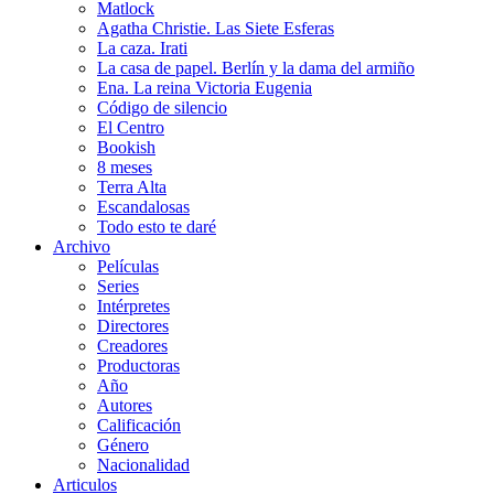
Matlock
Agatha Christie. Las Siete Esferas
La caza. Irati
La casa de papel. Berlín y la dama del armiño
Ena. La reina Victoria Eugenia
Código de silencio
El Centro
Bookish
8 meses
Terra Alta
Escandalosas
Todo esto te daré
Archivo
Películas
Series
Intérpretes
Directores
Creadores
Productoras
Año
Autores
Calificación
Género
Nacionalidad
Articulos