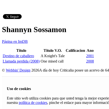
Shannyn Sossamon
Página en ImDB
Titulo
Titulo V.O.
Calificacion
Ano
Destino de caballero
A Knight's Tale
2001
Llamada perdida (2008)
One mised call
2008
©
Webbin' Design
2026
A día de hoy Criticalia posee un acervo de 64
Uso de cookies
Este sitio web utiliza cookies para que usted tenga la mejor exper
nuestra
política de cookies
, pinche el enlace para mayor informaci