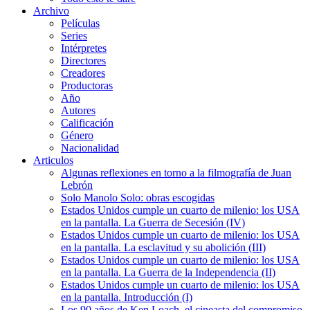
Archivo
Películas
Series
Intérpretes
Directores
Creadores
Productoras
Año
Autores
Calificación
Género
Nacionalidad
Articulos
Algunas reflexiones en torno a la filmografía de Juan
Lebrón
Solo Manolo Solo: obras escogidas
Estados Unidos cumple un cuarto de milenio: los USA
en la pantalla. La Guerra de Secesión (IV)
Estados Unidos cumple un cuarto de milenio: los USA
en la pantalla. La esclavitud y su abolición (III)
Estados Unidos cumple un cuarto de milenio: los USA
en la pantalla. La Guerra de la Independencia (II)
Estados Unidos cumple un cuarto de milenio: los USA
en la pantalla. Introducción (I)
Los 90 años de Ken Loach, el cineasta del compromiso