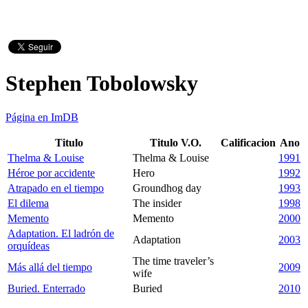
Stephen Tobolowsky
Página en ImDB
Titulo
Titulo V.O.
Calificacion
Ano
Thelma & Louise
Thelma & Louise
1991
Héroe por accidente
Hero
1992
Atrapado en el tiempo
Groundhog day
1993
El dilema
The insider
1998
Memento
Memento
2000
Adaptation. El ladrón de
Adaptation
2003
orquídeas
The time traveler’s
Más allá del tiempo
2009
wife
Buried. Enterrado
Buried
2010