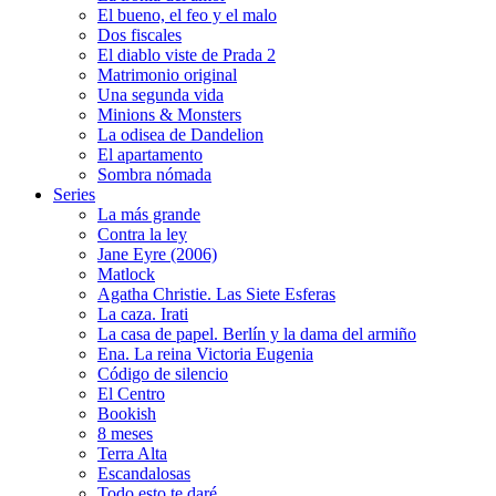
El bueno, el feo y el malo
Dos fiscales
El diablo viste de Prada 2
Matrimonio original
Una segunda vida
Minions & Monsters
La odisea de Dandelion
El apartamento
Sombra nómada
Series
La más grande
Contra la ley
Jane Eyre (2006)
Matlock
Agatha Christie. Las Siete Esferas
La caza. Irati
La casa de papel. Berlín y la dama del armiño
Ena. La reina Victoria Eugenia
Código de silencio
El Centro
Bookish
8 meses
Terra Alta
Escandalosas
Todo esto te daré