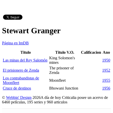
Stewart Granger
Página en ImDB
Titulo
Titulo V.O.
Calificacion
Ano
King Solomon's
Las minas del Rey Salomón
1950
mines
The prisoner of
El prisionero de Zenda
1952
Zenda
Los contrabandistas de
Moonfleet
1955
Moonfleet
Cruce de destinos
Bhowani Junction
1956
©
Webbin' Design
2026
A día de hoy Criticalia posee un acervo de
6460 películas, 195 series y 960 articulos