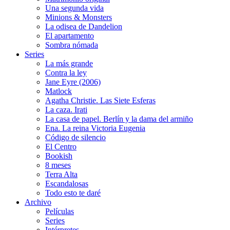
Una segunda vida
Minions & Monsters
La odisea de Dandelion
El apartamento
Sombra nómada
Series
La más grande
Contra la ley
Jane Eyre (2006)
Matlock
Agatha Christie. Las Siete Esferas
La caza. Irati
La casa de papel. Berlín y la dama del armiño
Ena. La reina Victoria Eugenia
Código de silencio
El Centro
Bookish
8 meses
Terra Alta
Escandalosas
Todo esto te daré
Archivo
Películas
Series
Intérpretes