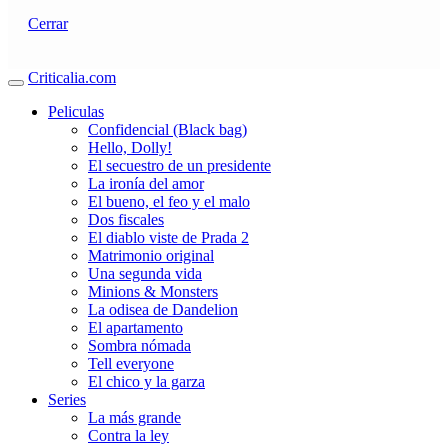
Cerrar
Criticalia.com
Peliculas
Confidencial (Black bag)
Hello, Dolly!
El secuestro de un presidente
La ironía del amor
El bueno, el feo y el malo
Dos fiscales
El diablo viste de Prada 2
Matrimonio original
Una segunda vida
Minions & Monsters
La odisea de Dandelion
El apartamento
Sombra nómada
Tell everyone
El chico y la garza
Series
La más grande
Contra la ley