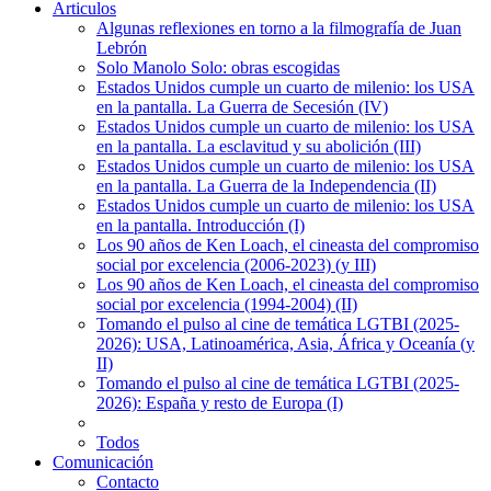
Articulos
Algunas reflexiones en torno a la filmografía de Juan
Lebrón
Solo Manolo Solo: obras escogidas
Estados Unidos cumple un cuarto de milenio: los USA
en la pantalla. La Guerra de Secesión (IV)
Estados Unidos cumple un cuarto de milenio: los USA
en la pantalla. La esclavitud y su abolición (III)
Estados Unidos cumple un cuarto de milenio: los USA
en la pantalla. La Guerra de la Independencia (II)
Estados Unidos cumple un cuarto de milenio: los USA
en la pantalla. Introducción (I)
Los 90 años de Ken Loach, el cineasta del compromiso
social por excelencia (2006-2023) (y III)
Los 90 años de Ken Loach, el cineasta del compromiso
social por excelencia (1994-2004) (II)
Tomando el pulso al cine de temática LGTBI (2025-
2026): USA, Latinoamérica, Asia, África y Oceanía (y
II)
Tomando el pulso al cine de temática LGTBI (2025-
2026): España y resto de Europa (I)
Todos
Comunicación
Contacto