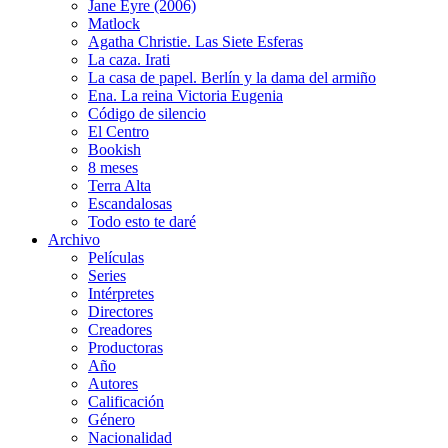
Jane Eyre (2006)
Matlock
Agatha Christie. Las Siete Esferas
La caza. Irati
La casa de papel. Berlín y la dama del armiño
Ena. La reina Victoria Eugenia
Código de silencio
El Centro
Bookish
8 meses
Terra Alta
Escandalosas
Todo esto te daré
Archivo
Películas
Series
Intérpretes
Directores
Creadores
Productoras
Año
Autores
Calificación
Género
Nacionalidad