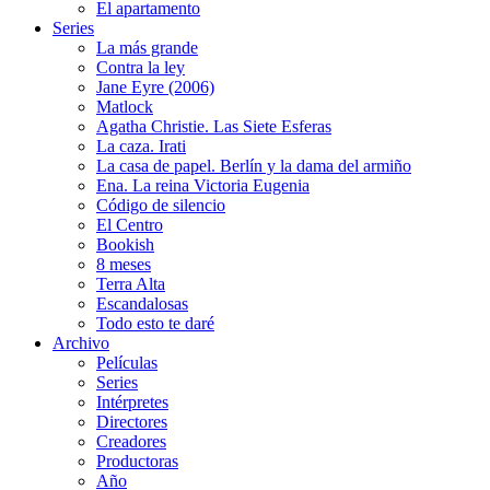
El apartamento
Series
La más grande
Contra la ley
Jane Eyre (2006)
Matlock
Agatha Christie. Las Siete Esferas
La caza. Irati
La casa de papel. Berlín y la dama del armiño
Ena. La reina Victoria Eugenia
Código de silencio
El Centro
Bookish
8 meses
Terra Alta
Escandalosas
Todo esto te daré
Archivo
Películas
Series
Intérpretes
Directores
Creadores
Productoras
Año