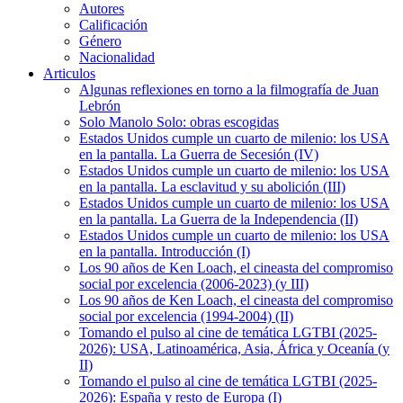
Autores
Calificación
Género
Nacionalidad
Articulos
Algunas reflexiones en torno a la filmografía de Juan
Lebrón
Solo Manolo Solo: obras escogidas
Estados Unidos cumple un cuarto de milenio: los USA
en la pantalla. La Guerra de Secesión (IV)
Estados Unidos cumple un cuarto de milenio: los USA
en la pantalla. La esclavitud y su abolición (III)
Estados Unidos cumple un cuarto de milenio: los USA
en la pantalla. La Guerra de la Independencia (II)
Estados Unidos cumple un cuarto de milenio: los USA
en la pantalla. Introducción (I)
Los 90 años de Ken Loach, el cineasta del compromiso
social por excelencia (2006-2023) (y III)
Los 90 años de Ken Loach, el cineasta del compromiso
social por excelencia (1994-2004) (II)
Tomando el pulso al cine de temática LGTBI (2025-
2026): USA, Latinoamérica, Asia, África y Oceanía (y
II)
Tomando el pulso al cine de temática LGTBI (2025-
2026): España y resto de Europa (I)