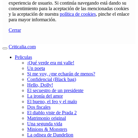
experiencia de usuario. Si continúa navegando está dando su
consentimiento para la aceptación de las mencionadas cookies
y la aceptación de nuestra
política de cookies
, pinche el enlace
para mayor información.
Cerrar
Criticalia.com
Peliculas
¡Qué verde era mi valle!
Un poeta
Si me voy, ¿me echarán de menos?
Confidencial (Black bag)
Hello, Dolly!
El secuestro de un presidente
La ironía del amor
El bueno, el feo y el malo
Dos fiscales
El diablo viste de Prada 2
Matrimonio original
Una segunda vida
Minions & Monsters
La odisea de Dandelion