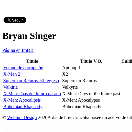
Bryan Singer
Página en ImDB
Titulo
Titulo V.O.
Calif
Verano de corrupción
Apt pupil
X-Men 2
X2
Superman Returns. El regreso
Superman Returns
Valkiria
Valkyrie
X-Men: Días del futuro pasado
X-Men: Days of the future past
X-Men: Apocalipsis
X-Men: Apocalypse
Bohemian Rhapsody
Bohemian Rhapsody
©
Webbin' Design
2026
A día de hoy Criticalia posee un acervo de 64