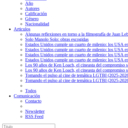
Año
Autores
Calificación
Género
Nacionalidad
Articulos
Algunas reflexiones en torno a la filmografía de Juan Le
Solo Manolo Solo: obras escogidas
Estados Unidos cumple un cuarto de milenio: los USA en 
Estados Unidos cumple un cuarto de milenio: los USA en la
Estados Unidos cumple un cuarto de milenio: los USA en 
Estados Unidos cumple un cuarto de milenio: los USA en l
Los 90 años de Ken Loach, el cineasta del compromiso so
Los 90 años de Ken Loach, el cineasta del compromiso so
Tomando el pulso al cine de temática LGTBI (2025-2026)
Tomando el pulso al cine de temática LGTBI (2025-2026)
Todos
Comunicación
Contacto
Newsletter
RSS Feed