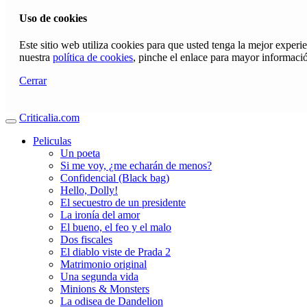
Uso de cookies
Este sitio web utiliza cookies para que usted tenga la mejor exper
nuestra
política de cookies
, pinche el enlace para mayor informaci
Cerrar
Criticalia.com
Peliculas
Un poeta
Si me voy, ¿me echarán de menos?
Confidencial (Black bag)
Hello, Dolly!
El secuestro de un presidente
La ironía del amor
El bueno, el feo y el malo
Dos fiscales
El diablo viste de Prada 2
Matrimonio original
Una segunda vida
Minions & Monsters
La odisea de Dandelion