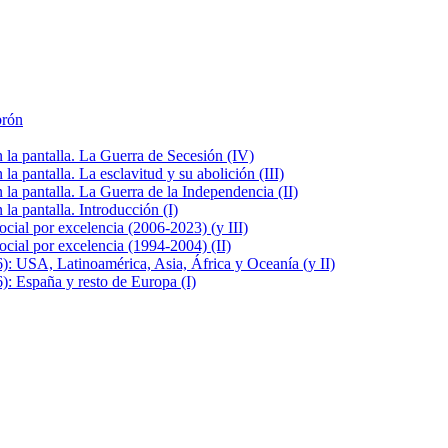
brón
la pantalla. La Guerra de Secesión (IV)
 pantalla. La esclavitud y su abolición (III)
la pantalla. La Guerra de la Independencia (II)
a pantalla. Introducción (I)
cial por excelencia (2006-2023) (y III)
cial por excelencia (1994-2004) (II)
: USA, Latinoamérica, Asia, África y Oceanía (y II)
: España y resto de Europa (I)