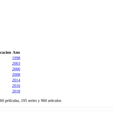
icacion
Ano
1998
2003
2006
2008
2014
2016
2018
60 películas, 195 series y 960 articulos