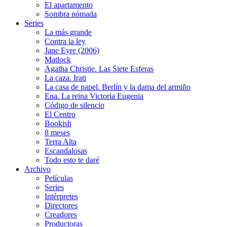
El apartamento
Sombra nómada
Series
La más grande
Contra la ley
Jane Eyre (2006)
Matlock
Agatha Christie. Las Siete Esferas
La caza. Irati
La casa de papel. Berlín y la dama del armiño
Ena. La reina Victoria Eugenia
Código de silencio
El Centro
Bookish
8 meses
Terra Alta
Escandalosas
Todo esto te daré
Archivo
Películas
Series
Intérpretes
Directores
Creadores
Productoras