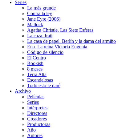
Series
La más grande
Contra la ley
Jane Eyre (2006)
Matlock
Agatha Christie. Las Siete Esferas
La caza. Irati
La casa de papel. Berlín y la dama del armiño
Ena. La reina Victoria Eugenia
Código de silencio
El Centro
Bookish
8 meses
Terra Alta
Escandalosas
Todo esto te daré
Archivo
Películas
Series
Intérpretes
Directores
Creadores
Productoras
Año
Autores