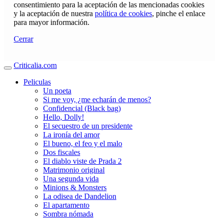
consentimiento para la aceptación de las mencionadas cookies
y la aceptación de nuestra
política de cookies
, pinche el enlace
para mayor información.
Cerrar
Criticalia.com
Peliculas
Un poeta
Si me voy, ¿me echarán de menos?
Confidencial (Black bag)
Hello, Dolly!
El secuestro de un presidente
La ironía del amor
El bueno, el feo y el malo
Dos fiscales
El diablo viste de Prada 2
Matrimonio original
Una segunda vida
Minions & Monsters
La odisea de Dandelion
El apartamento
Sombra nómada