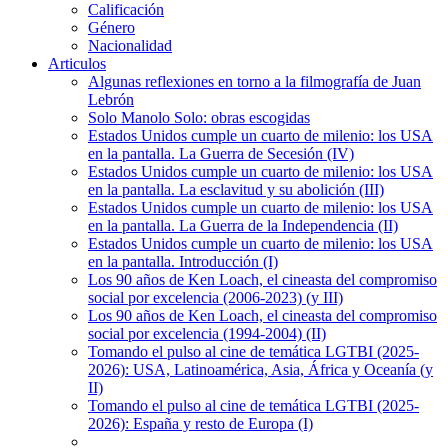
Calificación
Género
Nacionalidad
Articulos
Algunas reflexiones en torno a la filmografía de Juan
Lebrón
Solo Manolo Solo: obras escogidas
Estados Unidos cumple un cuarto de milenio: los USA
en la pantalla. La Guerra de Secesión (IV)
Estados Unidos cumple un cuarto de milenio: los USA
en la pantalla. La esclavitud y su abolición (III)
Estados Unidos cumple un cuarto de milenio: los USA
en la pantalla. La Guerra de la Independencia (II)
Estados Unidos cumple un cuarto de milenio: los USA
en la pantalla. Introducción (I)
Los 90 años de Ken Loach, el cineasta del compromiso
social por excelencia (2006-2023) (y III)
Los 90 años de Ken Loach, el cineasta del compromiso
social por excelencia (1994-2004) (II)
Tomando el pulso al cine de temática LGTBI (2025-
2026): USA, Latinoamérica, Asia, África y Oceanía (y
II)
Tomando el pulso al cine de temática LGTBI (2025-
2026): España y resto de Europa (I)