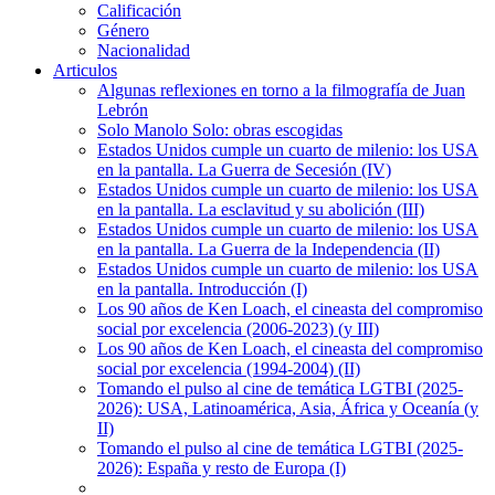
Calificación
Género
Nacionalidad
Articulos
Algunas reflexiones en torno a la filmografía de Juan
Lebrón
Solo Manolo Solo: obras escogidas
Estados Unidos cumple un cuarto de milenio: los USA
en la pantalla. La Guerra de Secesión (IV)
Estados Unidos cumple un cuarto de milenio: los USA
en la pantalla. La esclavitud y su abolición (III)
Estados Unidos cumple un cuarto de milenio: los USA
en la pantalla. La Guerra de la Independencia (II)
Estados Unidos cumple un cuarto de milenio: los USA
en la pantalla. Introducción (I)
Los 90 años de Ken Loach, el cineasta del compromiso
social por excelencia (2006-2023) (y III)
Los 90 años de Ken Loach, el cineasta del compromiso
social por excelencia (1994-2004) (II)
Tomando el pulso al cine de temática LGTBI (2025-
2026): USA, Latinoamérica, Asia, África y Oceanía (y
II)
Tomando el pulso al cine de temática LGTBI (2025-
2026): España y resto de Europa (I)