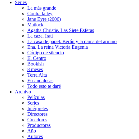
Series
La más grande
Contra la ley
Jane Eyre (2006)
Matlock
Agatha Christie. Las Siete Esferas
La caza. Irati
La casa de papel. Berlín y la dama del armiño
Ena. La reina Victoria Eugenia
Código de silencio
El Centro
Bookish
8 meses
Terra Alta
Escandalosas
Todo esto te daré
Archivo
Películas
Series
Intérpretes
Directores
Creadores
Productoras
Año
Autores